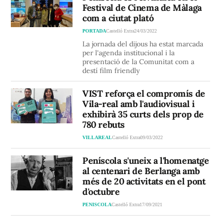
Festival de Cinema de Màlaga
com a ciutat plató
PORTADA
Castelló Extra
24/03/2022
La jornada del dijous ha estat marcada
per l'agenda institucional i la
presentació de la Comunitat com a
destí film friendly
VIST reforça el compromís de
Vila-real amb l'audiovisual i
exhibirà 35 curts dels prop de
780 rebuts
VILLAREAL
Castelló Extra
09/03/2022
Peníscola s'uneix a l'homenatge
al centenari de Berlanga amb
més de 20 activitats en el pont
d'octubre
PENISCOLA
Castelló Extra
17/09/2021