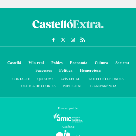
Castelló
Vila-real
Pobles
Economía
Cultura
Societat
Successos
Política
Hemeroteca
CONTACTE
QUI SOM?
AVÍS LEGAL
PROTECCIÓ DE DADES
POLÍTICA DE COOKIES
PUBLICITAT
TRANSPARÈNCIA
Formem part de:
Audiència: