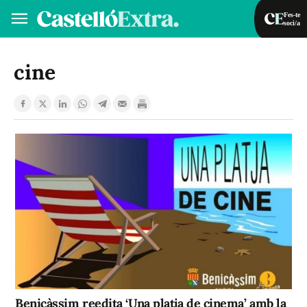
Fes-te
soci/a
Fes-te soci/a
Iniciar sessió
cine
VA
ES
Benicàssim reedita ‘Una platja de cinema’ amb la