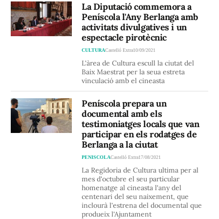
La Diputació commemora a
Peníscola l'Any Berlanga amb
activitats divulgatives i un
espectacle pirotècnic
CULTURA
Castelló Extra
10/09/2021
L'àrea de Cultura escull la ciutat del
Baix Maestrat per la seua estreta
vinculació amb el cineasta
Peníscola prepara un
documental amb els
testimoniatges locals que van
participar en els rodatges de
Berlanga a la ciutat
PENISCOLA
Castelló Extra
17/08/2021
La Regidoria de Cultura ultima per al
mes d'octubre el seu particular
homenatge al cineasta l'any del
centenari del seu naixement, que
inclourà l'estrena del documental que
produeix l'Ajuntament