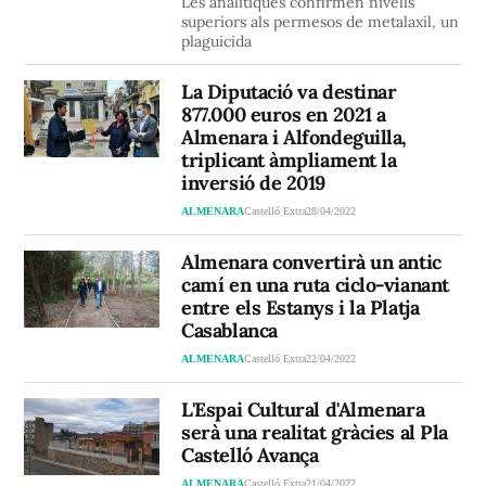
Les analítiques confirmen nivells
superiors als permesos de metalaxil, un
plaguicida
La Diputació va destinar
877.000 euros en 2021 a
Almenara i Alfondeguilla,
triplicant àmpliament la
inversió de 2019
ALMENARA
Castelló Extra
28/04/2022
Almenara convertirà un antic
camí en una ruta ciclo-vianant
entre els Estanys i la Platja
Casablanca
ALMENARA
Castelló Extra
22/04/2022
L'Espai Cultural d'Almenara
serà una realitat gràcies al Pla
Castelló Avança
ALMENARA
Castelló Extra
21/04/2022