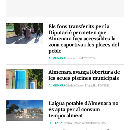
Els fons transferits per la
Diputació permeten que
Almenara faça accessibles la
zona esportiva i les places del
poble
ALMENARA
Castelló Extra
12/07/2022
Almenara avança l'obertura de
les seues piscines municipals
ALMENARA
Cristina Chacón Moratalla
15/06/2022
L'aigua potable d'Almenara no
és apta per al consum
temporalment
PORTADA
Cristina Chacón Moratalla
09/06/2022