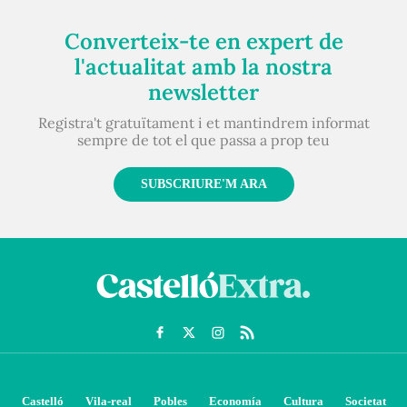
Converteix-te en expert de
l'actualitat amb la nostra
newsletter
Registra't gratuïtament i et mantindrem informat
sempre de tot el que passa a prop teu
SUBSCRIURE'M ARA
Castelló
Vila-real
Pobles
Economía
Cultura
Societat