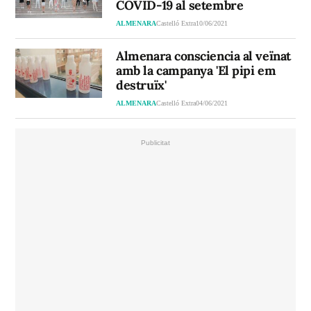
COVID-19 al setembre
ALMENARA
Castelló Extra
10/06/2021
Almenara consciencia al veïnat
amb la campanya 'El pipi em
destruïx'
ALMENARA
Castelló Extra
04/06/2021