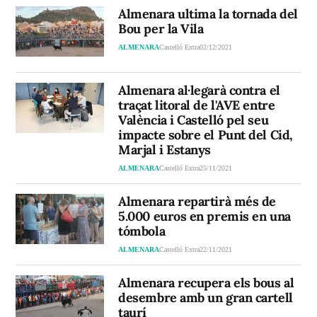
Almenara ultima la tornada del
Bou per la Vila
ALMENARA
Castelló Extra
02/12/2021
Almenara al·legarà contra el
traçat litoral de l'AVE entre
València i Castelló pel seu
impacte sobre el Punt del Cid,
Marjal i Estanys
ALMENARA
Castelló Extra
25/11/2021
Almenara repartirà més de
5.000 euros en premis en una
tómbola
ALMENARA
Castelló Extra
22/11/2021
Almenara recupera els bous al
desembre amb un gran cartell
taurí