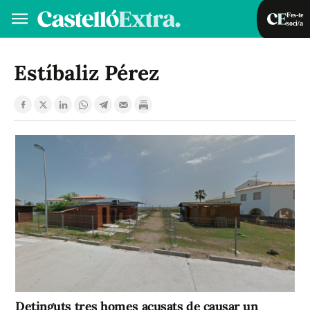
Fes-te
soci/a
Fes-te soci/a
Iniciar sessió
Estíbaliz Pérez
VA
ES
Detinguts tres homes acusats de causar un