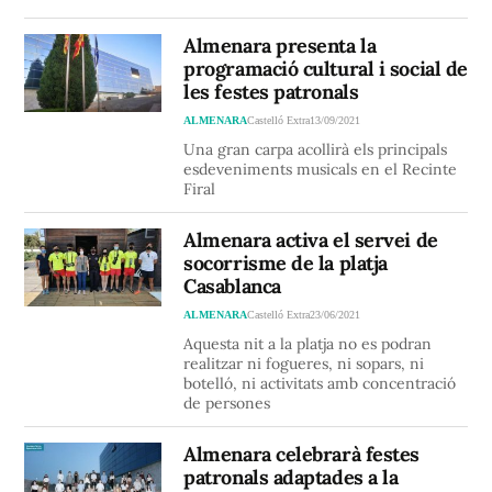
Almenara presenta la
programació cultural i social de
les festes patronals
ALMENARA
Castelló Extra
13/09/2021
Una gran carpa acollirà els principals
esdeveniments musicals en el Recinte
Firal
Almenara activa el servei de
socorrisme de la platja
Casablanca
ALMENARA
Castelló Extra
23/06/2021
Aquesta nit a la platja no es podran
realitzar ni fogueres, ni sopars, ni
botelló, ni activitats amb concentració
de persones
Almenara celebrarà festes
patronals adaptades a la