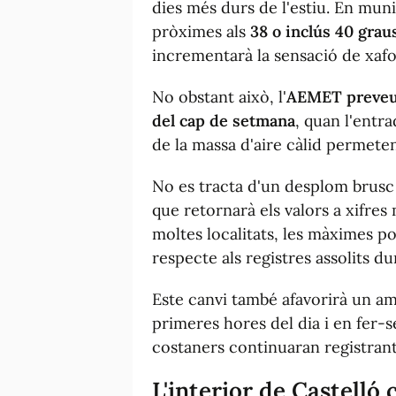
dies més durs de l'estiu. En muni
pròximes als
38 o inclús 40 grau
incrementarà la sensació de xafo
No obstant això, l'
AEMET preve
del cap de setmana
, quan l'entr
de la massa d'aire càlid permete
No es tracta d'un desplom brusc
que retornarà els valors a xifres
moltes localitats, les màximes p
respecte als registres assolits du
Este canvi també afavorirà un a
primeres hores del dia i en fer-s
costaners continuaran registran
L'interior de Castelló