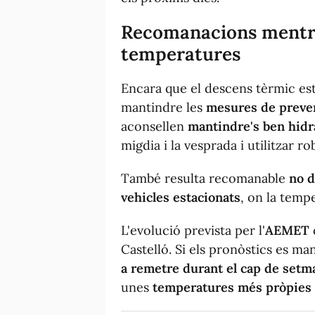
Recomanacions mentre
temperatures
Encara que el descens tèrmic esti
mantindre les
mesures de prevenc
aconsellen
mantindre's ben hidr
migdia i la vesprada i utilitzar ro
També resulta recomanable
no d
vehicles estacionats
, on la tem
L'evolució prevista per l'
AEMET
Castelló. Si els pronòstics es ma
a remetre durant el cap de setm
unes
temperatures més pròpies d