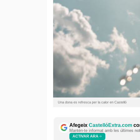
Una dona es refresca per la calor en Castelló
Afegeix
CastellóExtra.com
com
Mantén-te informat amb les últimes notí
ACTIVAR ARA