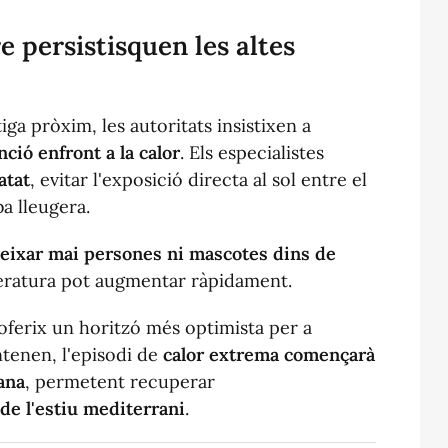
 persistisquen les
altes
ga pròxim, les autoritats insistixen a
ió enfront a la calor
. Els especialistes
atat
, evitar l'exposició directa al sol entre el
ba lleugera.
eixar mai persones ni mascotes dins de
peratura pot augmentar ràpidament.
oferix un horitzó més optimista per a
ntenen, l'episodi de
calor extrema començarà
ana
, permetent recuperar
e l'estiu mediterrani
.