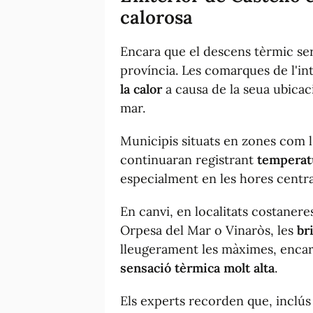
calorosa
Encara que el descens tèrmic serà
província. Les comarques de l'in
la calor
a causa de la seua ubicaci
mar.
Municipis situats en zones com l'A
continuaran registrant
temperat
especialment en les hores central
En canvi, en localitats costanere
Orpesa del Mar o Vinaròs, les
br
lleugerament les màximes, encar
sensació tèrmica molt alta
.
Els experts recorden que, inclú