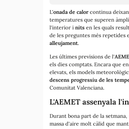
L'
onada de calor
continua deixan
temperatures que superen àmpl
l'interior i
nits
en les quals result
de les preguntes més repetides e
alleujament
.
Les últimes previsions de l'
AEM
els dies comptats. Encara que e
elevats, els models meteorològ
descens progressiu de les temp
Comunitat Valenciana.
L'AEMET assenyala l'
i
Durant bona part de la setmana, 
massa d'aire molt càlid que mant