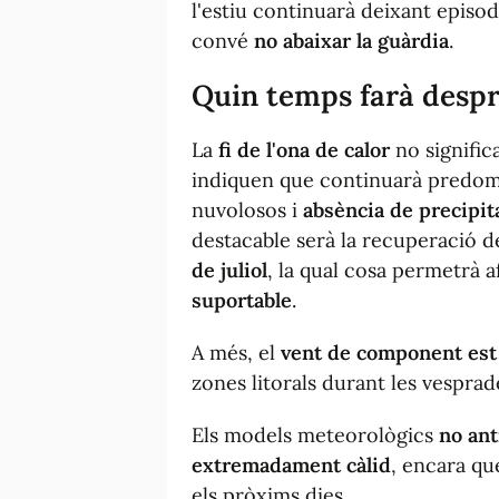
l'estiu continuarà deixant episod
convé
no abaixar la guàrdia
.
Quin temps farà
despr
La
fi de l'ona de calor
no signific
indiquen que continuarà predom
nuvolosos i
absència de precipit
destacable serà la recuperació 
de juliol
, la qual cosa permetrà 
suportable
.
A més, el
vent de component est
zones litorals durant les vesprad
Els models meteorològics
no ant
extremadament càlid
, encara qu
els pròxims dies.