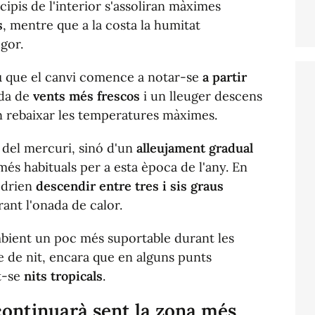
cipis de l'interior s'assoliran màximes
s
, mentre que a la costa la humitat
gor.
u
que el canvi comence a notar-se
a partir
ada de
vents més frescos
i un lleuger descens
n rebaixar les temperatures màximes.
 del mercuri, sinó d'un
alleujament gradual
 més habituals per a esta època de l'any. En
odrien
descendir entre tres i sis graus
rant l'onada de calor.
mbient un poc més suportable durant les
e de nit, encara que en alguns punts
t-se
nits tropicals
.
 continuarà sent la
zona més