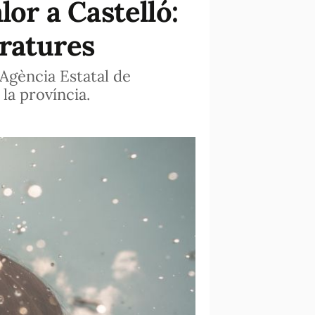
lor a Castelló:
eratures
l'Agència Estatal de
la província.