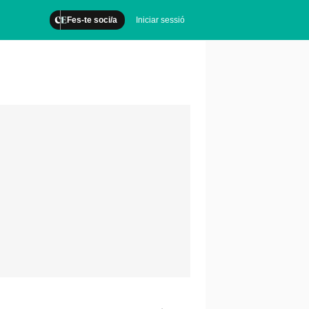
Fes-te soci/a
Iniciar sessió