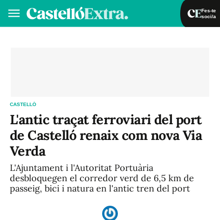
Fes-te
soci/a
Fes-te soci/a
Iniciar sessió
VA
ES
CASTELLÓ
L'antic traçat ferroviari del port
de Castelló renaix com nova Via
Verda
L'Ajuntament i l'Autoritat Portuària
desbloquegen el corredor verd de 6,5 km de
passeig, bici i natura en l'antic tren del port