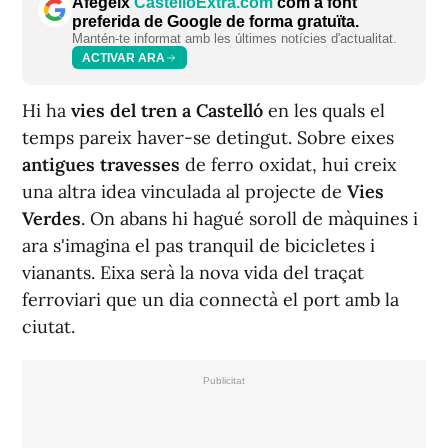
Afegeix
CastellóExtra.com
com a font
preferida de Google de forma gratuïta.
Mantén-te informat amb les últimes notícies d'actualitat.
ACTIVAR ARA
Hi ha
vies del tren a Castelló
en les quals el
temps pareix haver-se detingut. Sobre eixes
antigues travesses
de ferro oxidat, hui creix
una altra idea vinculada al projecte de
Vies
Verdes
. On abans hi hagué soroll de màquines i
ara s'imagina el pas tranquil de bicicletes i
vianants. Eixa serà la nova vida del traçat
ferroviari que un dia connectà el port amb la
ciutat.