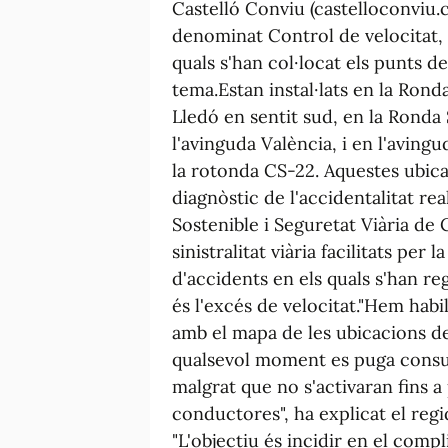
Castelló Conviu (castelloconviu.ca
denominat Control de velocitat, 
quals s'han col·locat els punts d
tema.Estan instal·lats en la Rond
Lledó en sentit sud, en la Ronda 
l'avinguda València, i en l'aving
la rotonda CS-22. Aquestes ubica
diagnòstic de l'accidentalitat rea
Sostenible i Seguretat Viària de
sinistralitat viària facilitats pe
d'accidents en els quals s'han reg
és l'excés de velocitat."Hem habi
amb el mapa de les ubicacions de
qualsevol moment es puga consult
malgrat que no s'activaran fins a 
conductores", ha explicat el regi
"L'objectiu és incidir en el compl