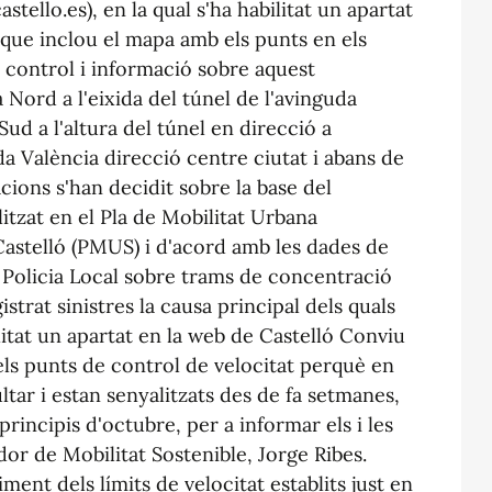
stello.es), en la qual s'ha habilitat un apartat
que inclou el mapa amb els punts en els
e control i informació sobre aquest
a Nord a l'eixida del túnel de l'avinguda
Sud a l'altura del túnel en direcció a
uda València direcció centre ciutat i abans de
cions s'han decidit sobre la base del
litzat en el Pla de Mobilitat Urbana
 Castelló (PMUS) i d'acord amb les dades de
r la Policia Local sobre trams de concentració
istrat sinistres la causa principal dels quals
litat un apartat en la web de Castelló Conviu
ls punts de control de velocitat perquè en
ar i estan senyalitzats des de fa setmanes,
principis d'octubre, per a informar els i les
dor de Mobilitat Sostenible, Jorge Ribes.
iment dels límits de velocitat establits just en