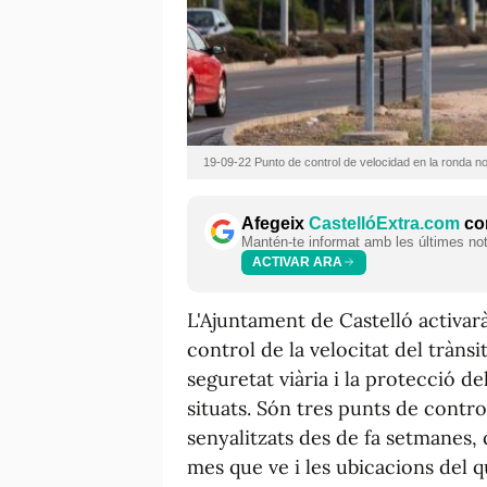
19-09-22 Punto de control de velocidad en la ronda no
Afegeix
CastellóExtra.com
com
Mantén-te informat amb les últimes notí
ACTIVAR ARA
L'Ajuntament de Castelló activar
control de la velocitat del tràns
seguretat viària i la protecció de
situats. Són tres punts de control
senyalitzats des de fa setmanes,
mes que ve i les ubicacions del 