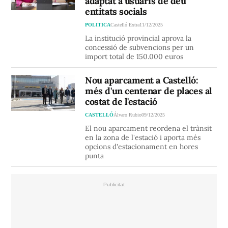
adaptat a usuaris de deu
entitats socials
POLITICA
Castelló Extra
11/12/2025
La institució provincial aprova la
concessió de subvencions per un
import total de 150.000 euros
Nou aparcament a Castelló:
més d'un centenar de places al
costat de l'estació
CASTELLÓ
Álvaro Rubio
09/12/2025
El nou aparcament reordena el trànsit
en la zona de l'estació i aporta més
opcions d'estacionament en hores
punta