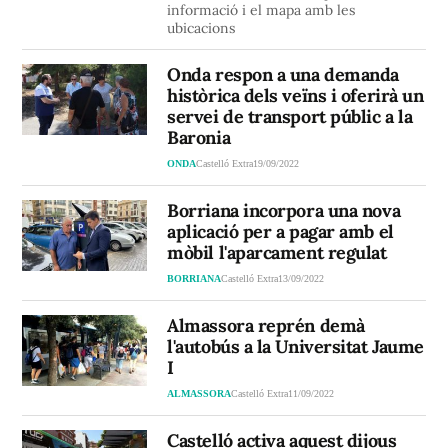
informació i el mapa amb les
ubicacions
Onda respon a una demanda
històrica dels veïns i oferirà un
servei de transport públic a la
Baronia
ONDA
Castelló Extra
19/09/2022
Borriana incorpora una nova
aplicació per a pagar amb el
mòbil l'aparcament regulat
BORRIANA
Castelló Extra
13/09/2022
Almassora reprén demà
l'autobús a la Universitat Jaume
I
ALMASSORA
Castelló Extra
11/09/2022
Castelló activa aquest dijous