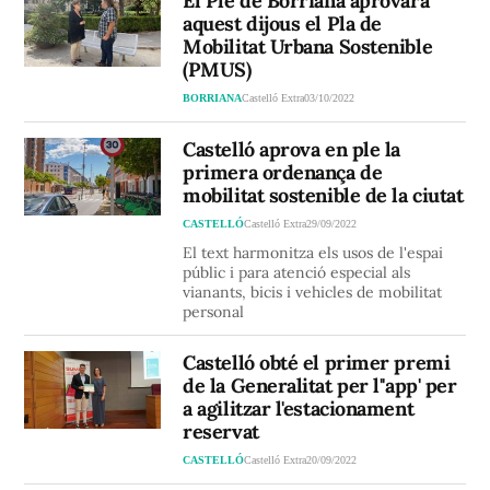
El Ple de Borriana aprovarà
aquest dijous el Pla de
Mobilitat Urbana Sostenible
(PMUS)
BORRIANA
Castelló Extra
03/10/2022
Castelló aprova en ple la
primera ordenança de
mobilitat sostenible de la ciutat
CASTELLÓ
Castelló Extra
29/09/2022
El text harmonitza els usos de l'espai
públic i para atenció especial als
vianants, bicis i vehicles de mobilitat
personal
Castelló obté el primer premi
de la Generalitat per l''app' per
a agilitzar l'estacionament
reservat
CASTELLÓ
Castelló Extra
20/09/2022