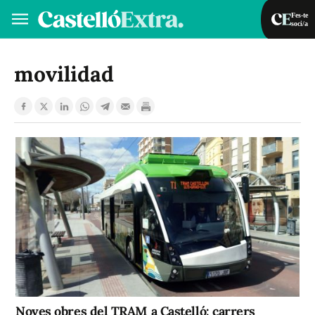
Fes-te
soci/a
Fes-te soci/a
Iniciar sessió
movilidad
VA
ES
Noves obres del TRAM a Castelló: carrers