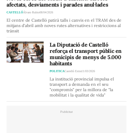
afectats, desviaments i parades anul·lades
CASTELLÓ
Álvaro Rubio
08/04/2026
El centre de Castelló patirà talls i canvis en el TRAM des de
mitjans d'abril amb noves rutes alternatives i restriccions al
trànsit
La Diputació de Castelló
reforça el transport públic en
municipis de menys de 5.000
habitants
POLITICA
Castelló Extra
11/03/2026
La institució provincial impulsa el
transport a demanda en el seu
"compromís" per la millora de "la
mobilitat i la qualitat de vida"