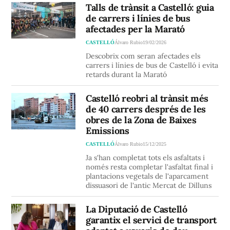
Talls de trànsit a Castelló: guia
de carrers i línies de bus
afectades per la Marató
CASTELLÓ
Álvaro Rubio
19/02/2026
Descobrix com seran afectades els
carrers i línies de bus de Castelló i evita
retards durant la Marató
Castelló reobri al trànsit més
de 40 carrers després de les
obres de la Zona de Baixes
Emissions
CASTELLÓ
Álvaro Rubio
15/12/2025
Ja s'han completat tots els asfaltats i
només resta completar l'asfaltat final i
plantacions vegetals de l'aparcament
dissuasori de l'antic Mercat de Dilluns
La Diputació de Castelló
garantix el servici de transport