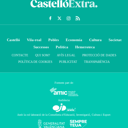
Castelló
Vila-real
Pobles
Economía
Cultura
Societat
Successos
Política
Hemeroteca
CONTACTE
QUI SOM?
AVÍS LEGAL
PROTECCIÓ DE DADES
POLÍTICA DE COOKIES
PUBLICITAT
TRANSPARÈNCIA
Formem part de:
Audiència:
Amb la col·laboració de la Conselleria d’Educació, Investigació, Cultura i Esport: