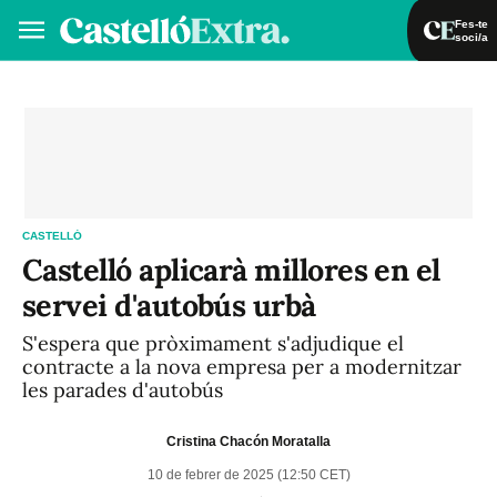
Fes-te
soci/a
Fes-te soci/a
Iniciar sessió
VA
ES
CASTELLÓ
Castelló aplicarà millores en el
servei d'autobús urbà
S'espera que pròximament s'adjudique el
contracte a la nova empresa per a modernitzar
les parades d'autobús
Cristina Chacón Moratalla
10 de febrer de 2025 (12:50 CET)