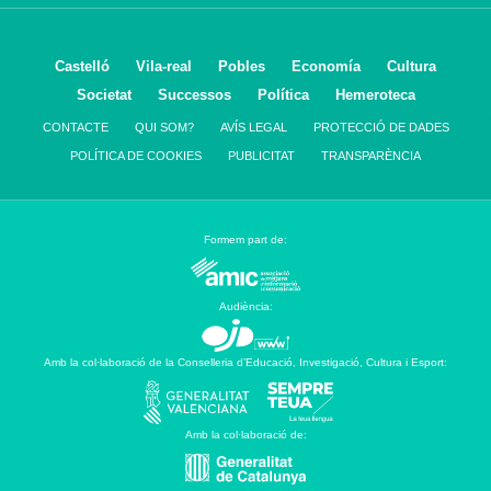
Castelló
Vila-real
Pobles
Economía
Cultura
Societat
Successos
Política
Hemeroteca
CONTACTE
QUI SOM?
AVÍS LEGAL
PROTECCIÓ DE DADES
POLÍTICA DE COOKIES
PUBLICITAT
TRANSPARÈNCIA
Formem part de:
Audiència:
Amb la col·laboració de la Conselleria d’Educació, Investigació, Cultura i Esport:
Amb la col·laboració de: