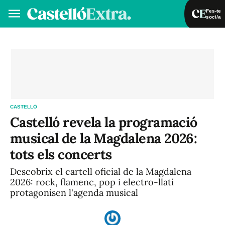
Fes-te
soci/a
Fes-te soci/a
Iniciar sessió
VA
ES
CASTELLÓ
Castelló revela la programació
musical de la Magdalena 2026:
tots els concerts
Descobrix el cartell oficial de la Magdalena
2026: rock, flamenc, pop i electro-llatí
protagonisen l'agenda musical