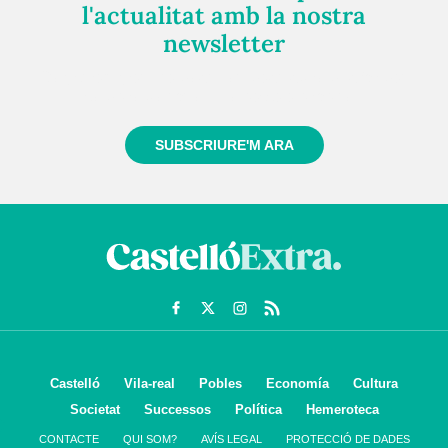
l'actualitat amb la nostra
newsletter
Registra't gratuïtament i et mantindrem informat
sempre de tot el que passa a prop teu
SUBSCRIURE'M ARA
Castelló
Vila-real
Pobles
Economía
Cultura
Societat
Successos
Política
Hemeroteca
CONTACTE
QUI SOM?
AVÍS LEGAL
PROTECCIÓ DE DADES