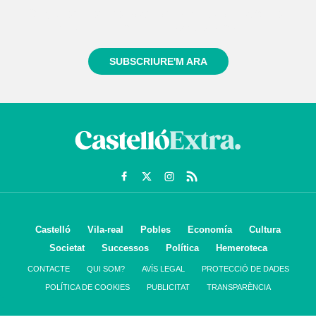
Registra't gratuïtament i et mantindrem informat
sempre de tot el que passa a prop teu
SUBSCRIURE'M ARA
Castelló
Vila-real
Pobles
Economía
Cultura
Societat
Successos
Política
Hemeroteca
CONTACTE
QUI SOM?
AVÍS LEGAL
PROTECCIÓ DE DADES
POLÍTICA DE COOKIES
PUBLICITAT
TRANSPARÈNCIA