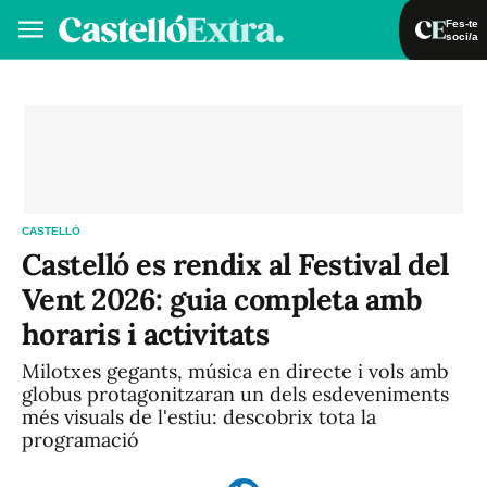
Fes-te
soci/a
Fes-te soci/a
Iniciar sessió
VA
ES
CASTELLÓ
Castelló es rendix al Festival del
Vent 2026: guia completa amb
horaris i activitats
Milotxes gegants, música en directe i vols amb
globus protagonitzaran un dels esdeveniments
més visuals de l'estiu: descobrix tota la
programació