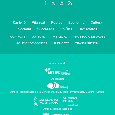
Castelló
Vila-real
Pobles
Economía
Cultura
Societat
Successos
Política
Hemeroteca
CONTACTE
QUI SOM?
AVÍS LEGAL
PROTECCIÓ DE DADES
POLÍTICA DE COOKIES
PUBLICITAT
TRANSPARÈNCIA
Formem part de:
Audiència:
Amb la col·laboració de la Conselleria d’Educació, Investigació, Cultura i Esport:
Amb la col·laboració de: