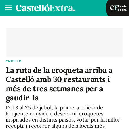
Fes-te
soci/a
Fes-te soci/a
Iniciar sessió
VA
ES
CASTELLÓ
La ruta de la croqueta arriba a
Castelló amb 30 restaurants i
més de tres setmanes per a
gaudir-la
Del 3 al 25 de juliol, la primera edició de
Krujiente convida a descobrir croquetes
inspirades en distints països, votar per la millor
recepta i recórrer alguns dels locals més