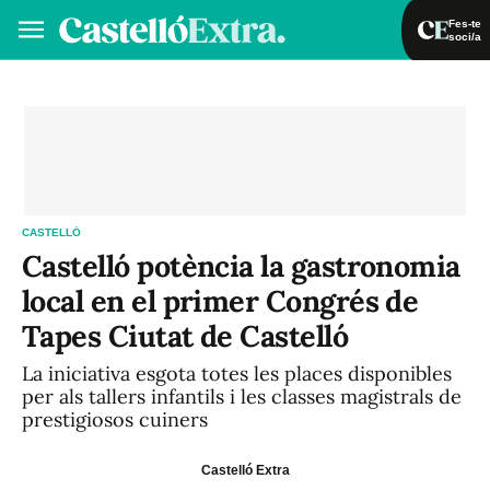
Fes-te
soci/a
Fes-te soci/a
Iniciar sessió
VA
ES
CASTELLÓ
Castelló potència la gastronomia
local en el primer Congrés de
Tapes Ciutat de Castelló
La iniciativa esgota totes les places disponibles
per als tallers infantils i les classes magistrals de
prestigiosos cuiners
Castelló Extra