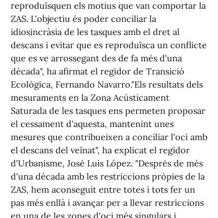
reproduïsquen els motius que van comportar la
ZAS. L'objectiu és poder conciliar la
idiosincràsia de les tasques amb el dret al
descans i evitar que es reproduïsca un conflicte
que es ve arrossegant des de fa més d'una
dècada", ha afirmat el regidor de Transició
Ecològica, Fernando Navarro."Els resultats dels
mesuraments en la Zona Acústicament
Saturada de les tasques ens permeten proposar
el cessament d'aquesta, mantenint unes
mesures que contribueixen a conciliar l'oci amb
el descans del veïnat", ha explicat el regidor
d'Urbanisme, José Luis López. "Després de més
d'una dècada amb les restriccions pròpies de la
ZAS, hem aconseguit entre totes i tots fer un
pas més enllà i avançar per a llevar restriccions
en una de les zones d'oci més singulars i