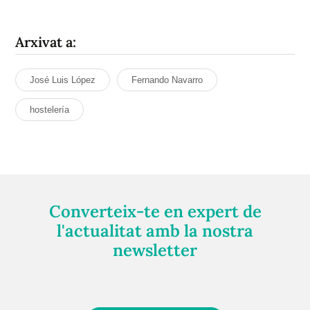
Arxivat a:
José Luis López
Fernando Navarro
hostelería
Converteix-te en expert de
l'actualitat amb la nostra
newsletter
Registra't gratuïtament i et mantindrem informat
sempre de tot el que passa a prop teu