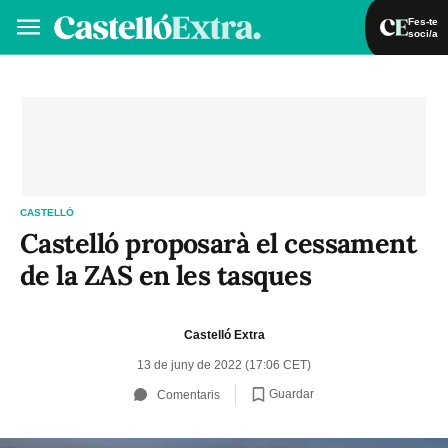
Fes-te
soci/a
Fes-te soci/a
Iniciar sessió
VA
ES
CASTELLÓ
Castelló proposarà el cessament
de la ZAS en les tasques
Castelló Extra
13 de juny de 2022 (17:06 CET)
Guardar
Comentaris