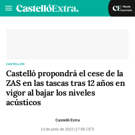
Hazte
socio/a
Hazte socio/a
Iniciar sesión
VA
ES
CASTELLÓN
Castelló propondrá el cese de la
ZAS en las tascas tras 12 años en
vigor al bajar los niveles
acústicos
Castelló Extra
13 de junio de 2022 (17:06 CET)