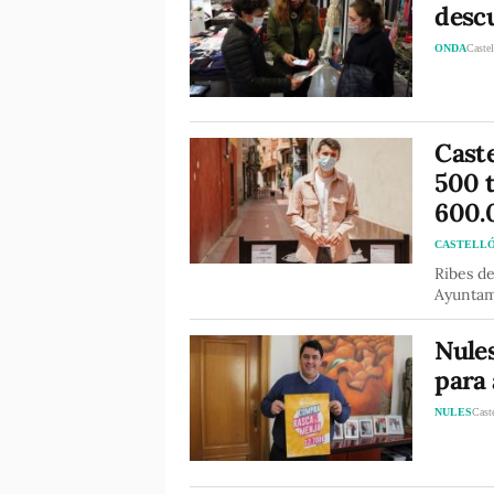
desc
ONDA
Castel
Caste
500 t
600.
CASTELL
Ribes de
Ayuntami
Nules
para 
NULES
Cast