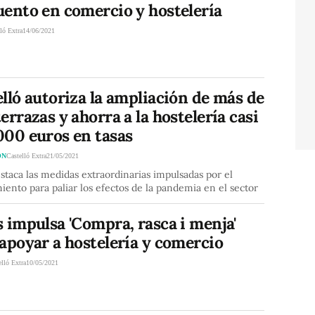
uento en comercio y hostelería
ló Extra
14/06/2021
lló autoriza la ampliación de más de
errazas y ahorra a la hostelería casi
000 euros en tasas
ÓN
Castelló Extra
21/05/2021
staca las medidas extraordinarias impulsadas por el
ento para paliar los efectos de la pandemia en el sector
 impulsa 'Compra, rasca i menja'
apoyar a hostelería y comercio
elló Extra
10/05/2021