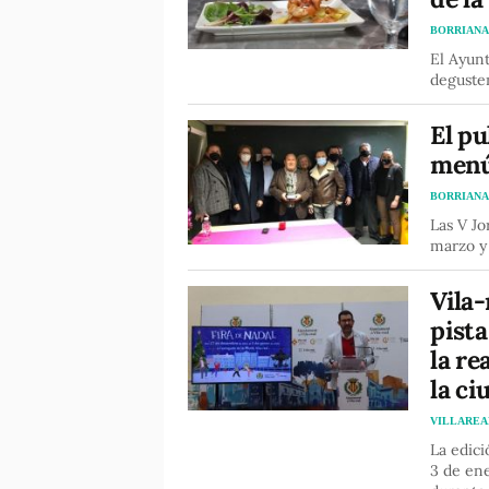
BORRIAN
El Ayunt
degusten
El pu
menú
BORRIAN
Las V J
marzo y 
Vila-
pista
la re
la ci
VILLAREA
La edici
3 de ene