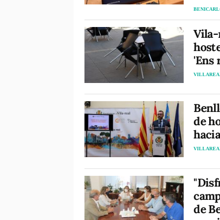
BENICAR
Vila-
host
'Ens 
VILLAREA
Benll
de ho
haci
VILLAREA
"Disf
camp
de B