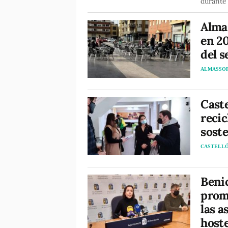
durante 
Almas
en 20
del s
ALMASSO
Caste
recic
soste
CASTELL
Beni
promo
las a
host