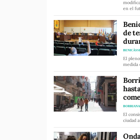
modifica
en el fu
Benic
de te
duran
BENICÀSS
El pleno
medida 
Borr
hasta
comer
BORRIAN
El consi
ciudad 
Onda