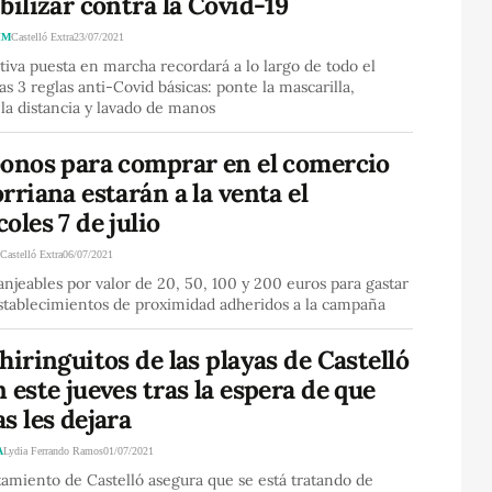
bilizar contra la Covid-19
IM
Castelló Extra
23/07/2021
ativa puesta en marcha recordará a lo largo de todo el
as 3 reglas anti-Covid básicas: ponte la mascarilla,
la distancia y lavado de manos
bonos para comprar en el comercio
rriana estarán a la venta el
oles 7 de julio
A
Castelló Extra
06/07/2021
njeables por valor de 20, 50, 100 y 200 euros para gastar
establecimientos de proximidad adheridos a la campaña
hiringuitos de las playas de Castelló
 este jueves tras la espera de que
s les dejara
A
Lydia Ferrando Ramos
01/07/2021
amiento de Castelló asegura que se está tratando de