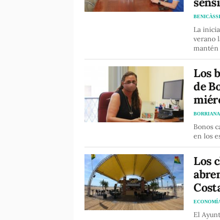
sensi
BENICÀSS
La inici
verano l
mantén 
Los 
de Bo
miérc
BORRIAN
Bonos ca
en los 
Los c
abren
Costa
ECONOMÍ
El Ayunt