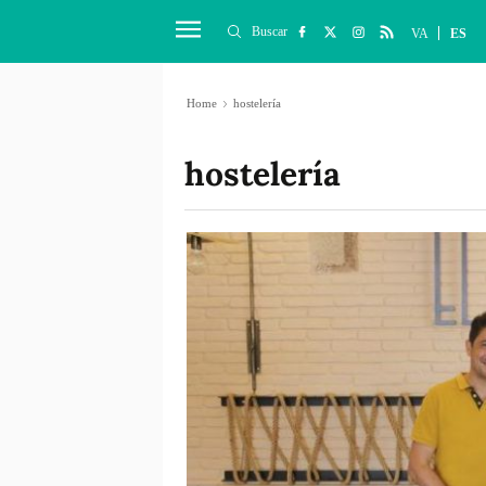
Buscar
VA
ES
Home
hostelería
hostelería