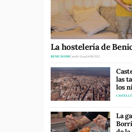
La hostelería de Beni
BENICÀSSIM
Castelló Extra
24/08/2022
Caste
las t
los n
CASTELL
La g
Borri
de la