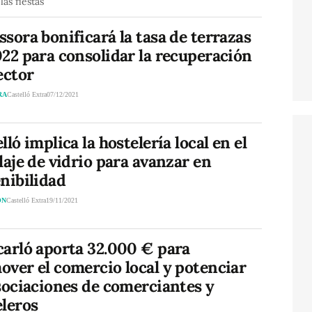
las fiestas
sora bonificará la tasa de terrazas
22 para consolidar la recuperación
ector
RA
Castelló Extra
07/12/2021
lló implica la hostelería local en el
laje de vidrio para avanzar en
nibilidad
ÓN
Castelló Extra
19/11/2021
carló aporta 32.000 € para
ver el comercio local y potenciar
sociaciones de comerciantes y
eleros