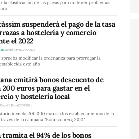
r la clasificación de las playas para no tener problemas
turo
àssim suspenderá el pago de la tasa
rrazas a hostelería y comercio
te el 2022
IM
Castelló Extra
25/06/2021
 aprueba modificar la ordenanza para prorrogar la
establecida este año
iana emitirá bonos descuento de
 200 euros para gastar en el
cio y hostelería local
A
Castelló Extra
22/06/2021
storio inyecta 200.000 euros a los establecimientos de la
a través de la campaña "Bono comerç 2021"
 tramita el 94% de los bonos