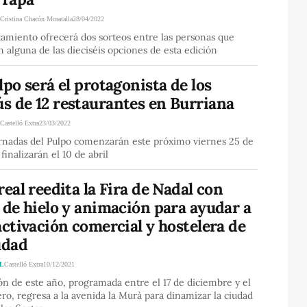
A
Cristina Chacón Moratalla
28/04/2022
amiento ofrecerá dos sorteos entre las personas que
 alguna de las dieciséis opciones de esta edición
lpo será el protagonista de los
s de 12 restaurantes en Burriana
A
Castelló Extra
23/03/2022
ornadas del Pulpo comenzarán este próximo viernes 25 de
finalizarán el 10 de abril
real reedita la Fira de Nadal con
 de hielo y animación para ayudar a
activación comercial y hostelera de
udad
L
Castelló Extra
10/12/2021
ón de este año, programada entre el 17 de diciembre y el
ro, regresa a la avenida la Murà para dinamizar la ciudad