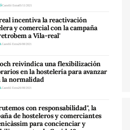
LÓ
Castelló Extra
05/11/2021
real incentiva la reactivación
elera y comercial con la campaña
retrobem a Vila-real'
L
Castelló Extra
26/08/2021
och reivindica una flexibilización
rarios en la hostelería para avanzar
a la normalidad
L
Castelló Extra
26/08/2021
rutemos con responsabilidad", la
aña de hosteleros y comerciantes
enicàssim para concienciar y