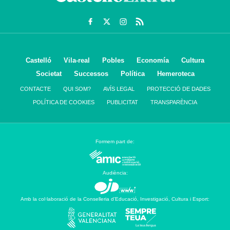
Castelló
Vila-real
Pobles
Economía
Cultura
Societat
Successos
Política
Hemeroteca
CONTACTE
QUI SOM?
AVÍS LEGAL
PROTECCIÓ DE DADES
POLÍTICA DE COOKIES
PUBLICITAT
TRANSPARÈNCIA
Formem part de:
Audiència:
Amb la col·laboració de la Conselleria d’Educació, Investigació, Cultura i Esport: