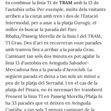
és combinar la línia T1 de
TRAM
amb la 13 de
l'autobús urbà. Per exemple, molts dels visitants
arriben a la ciutat amb tren i des de l'Estació
Intermodal, per a anar a la platja Gurugú, el
millor és buscar la parada del Parc
Ribalta/Passeig Morella de la línia 1 del TRAM,
T1 Grau. Des d'ací es recorreran onze parades
amb tramvia fins a arribar a la parada Grau.
Caminant tan sols dos minuts es pot agafar la
línia 13 d'autobús en Avinguda Salvador-
Mercadona fins a la parada d'Aeroclub. La
següent parada et deixa a tan sols un minut a
peu de la platja del Serradal. I en el cas de la
platja del Pinara, no és necessari fer transbord.
Prenent la línia T1 en Passeig Morella/Platja hi
ha 33 parades que et deixen en Avinguda
Castàlia, a tan sols 3 minuts caminant de la