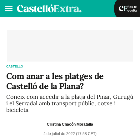
Fes-te
soci/a
Fes-te soci/a
Iniciar sessió
VA
ES
CASTELLÓ
Com anar a les platges de
Castelló de la Plana?
Coneix com accedir a la platja del Pinar, Gurugú
i el Serradal amb transport públic, cotxe i
bicicleta
Cristina Chacón Moratalla
4 de juliol de 2022 (17:58 CET)