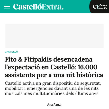
Fes-te
soci/a
Fes-te soci/a
Iniciar sessió
VA
ES
CASTELLÓ
Fito & Fitipaldis desencadena
l'expectació en Castelló: 16.000
assistents per a una nit històrica
Castelló activa un gran dispositiu de seguretat,
mobilitat i emergències davant una de les nits
musicals més multitudinàries dels últims anys
Ana Aznar