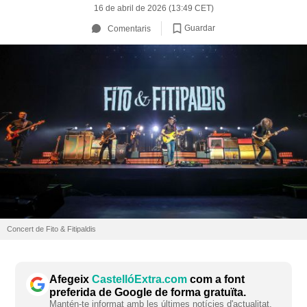
16 de abril de 2026 (13:49 CET)
Guardar
Comentaris
Concert de Fito & Fitipaldis
Afegeix
CastellóExtra.com
com a font
preferida de Google de forma gratuïta.
Mantén-te informat amb les últimes notícies d'actualitat.