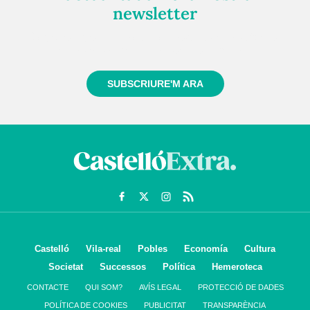
newsletter
Registra't gratuïtament i et mantindrem informat
sempre de tot el que passa a prop teu
SUBSCRIURE'M ARA
Castelló
Vila-real
Pobles
Economía
Cultura
Societat
Successos
Política
Hemeroteca
CONTACTE
QUI SOM?
AVÍS LEGAL
PROTECCIÓ DE DADES
POLÍTICA DE COOKIES
PUBLICITAT
TRANSPARÈNCIA