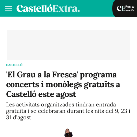
Fes-te
soci/a
Fes-te soci/a
Iniciar sessió
VA
ES
CASTELLÓ
'El Grau a la Fresca' programa
concerts i monòlegs gratuïts a
Castelló este agost
Les activitats organitzades tindran entrada
gratuïta i se celebraran durant les nits del 9, 23 i
31 d'agost