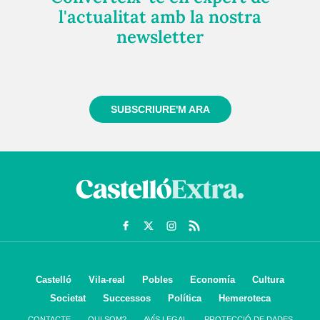
l'actualitat amb la nostra
newsletter
Registra't gratuïtament i et mantindrem informat
sempre de tot el que passa a prop teu
SUBSCRIURE'M ARA
Castelló
Vila-real
Pobles
Economía
Cultura
Societat
Successos
Política
Hemeroteca
CONTACTE
QUI SOM?
AVÍS LEGAL
PROTECCIÓ DE DADES