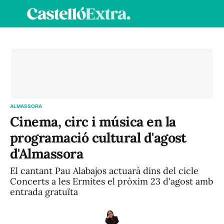
Fes-te soci/a
Iniciar sessió
VA
ES
ALMASSORA
Cinema, circ i música en la
programació cultural d'agost
d'Almassora
El cantant Pau Alabajos actuarà dins del cicle
Concerts a les Ermites el pròxim 23 d'agost amb
entrada gratuïta