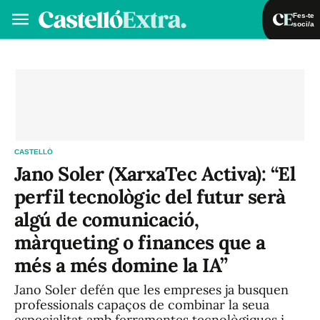
Fes-te
soci/a
Fes-te soci/a
Iniciar sessió
VA
ES
CASTELLÓ
Jano Soler (XarxaTec Activa): “El
perfil tecnològic del futur serà
algú de comunicació,
màrqueting o finances que a
més a més domine la IA”
Jano Soler defén que les empreses ja busquen
professionals capaços de combinar la seua
especialitat amb ferramentes tecnològiques i