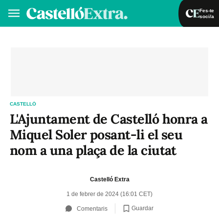
Fes-te
soci/a
Fes-te soci/a
Iniciar sessió
VA
ES
CASTELLÓ
L'Ajuntament de Castelló honra a
Miquel Soler posant-li el seu
nom a una plaça de la ciutat
Castelló Extra
1 de febrer de 2024 (16:01 CET)
Guardar
Comentaris