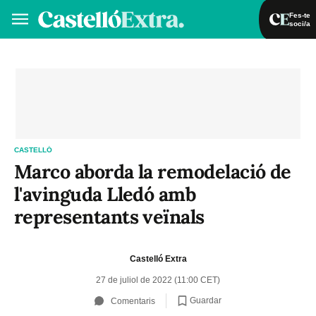
Fes-te
soci/a
Fes-te soci/a
Iniciar sessió
VA
ES
CASTELLÓ
Marco aborda la remodelació de
l'avinguda Lledó amb
representants veïnals
Castelló Extra
27 de juliol de 2022 (11:00 CET)
Guardar
Comentaris