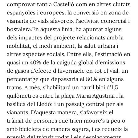
comprovar tant a Castelló com en altres ciutats
espanyoles i europees, la conversió en zona de
vianants de vials afavoreix l'activitat comercial i
hostalera.En aquesta línia, ha apuntat alguns
dels impactes del projecte relacionats amb la
mobilitat, el medi ambient, la salut urbana i
altres aspectes socials. Entre ells, l'estimació en
quasi un 40% de la caiguda global d'emissions
de gasos d'efecte d'hivernacle en tot el vial, un
percentatge que depassaria el 80% en alguns
trams. A més, s'habilitarà un carril bici d'1,5
quilòmetres entre la plaça Maria Agustina i la
basílica del Lledó; i un passeig central per als
vianants. D'aquesta manera, s'afavoreix el
trànsit de persones que trien moure's a peu o
amb bicicleta de manera segura, i es redueix la
pressió del trànsit rodat i els desplaçaments