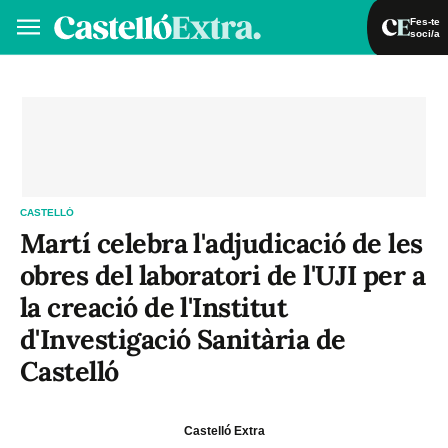
Fes-te
soci/a
Fes-te soci/a
Iniciar sessió
VA
ES
CASTELLÓ
Martí celebra l'adjudicació de les
obres del laboratori de l'UJI per a
la creació de l'Institut
d'Investigació Sanitària de
Castelló
Castelló Extra