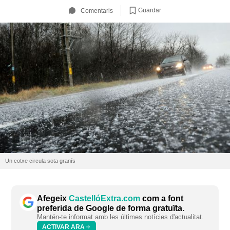
Guardar
Comentaris
Un cotxe circula sota granís
Afegeix
CastellóExtra.com
com a font
preferida de Google de forma gratuïta.
Mantén-te informat amb les últimes notícies d'actualitat.
ACTIVAR ARA