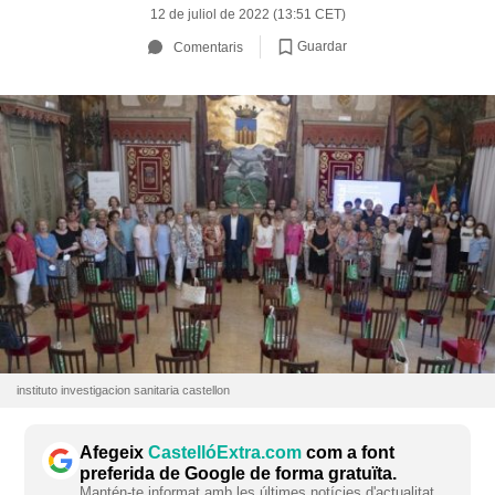
12 de juliol de 2022 (13:51 CET)
Guardar
Comentaris
instituto investigacion sanitaria castellon
Afegeix
CastellóExtra.com
com a font
preferida de Google de forma gratuïta.
Mantén-te informat amb les últimes notícies d'actualitat.