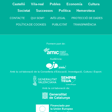
Castelló
Vila-real
Pobles
Economía
Cultura
Societat
Successos
Política
Hemeroteca
CONTACTE
QUI SOM?
AVÍS LEGAL
PROTECCIÓ DE DADES
POLÍTICA DE COOKIES
PUBLICITAT
TRANSPARÈNCIA
Formem part de:
Audiència:
Amb la col·laboració de la Conselleria d’Educació, Investigació, Cultura i Esport:
Amb la col·laboració de: