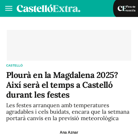
Fes-te
soci/a
Fes-te soci/a
Iniciar sessió
VA
ES
CASTELLÓ
Plourà en la Magdalena 2025?
Així serà el temps a Castelló
durant les festes
Les festes arranquen amb temperatures
agradables i cels buidats, encara que la setmana
portarà canvis en la previsió meteorològica
Ana Aznar