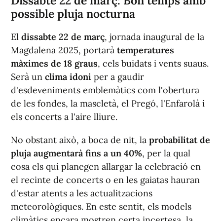
Dissabte 22 de març: Bon temps amb
possible pluja nocturna
El
dissabte 22 de març
, jornada inaugural de la
Magdalena 2025, portarà
temperatures
màximes de 18 graus
, cels buidats i vents suaus.
Serà un
clima idoni
per a gaudir
d'esdeveniments emblemàtics com l'obertura
de les fondes, la mascletà, el Pregó, l'Enfarolà i
els concerts a l'aire lliure.
No obstant això, a boca de nit, la
probabilitat de
pluja augmentarà fins a un 40%
, per la qual
cosa els qui planegen allargar la celebració en
el recinte de concerts o en les gaiatas hauran
d'estar atents a les actualitzacions
meteorològiques. En este sentit, els models
climàtics encara mostren certa incertesa, la