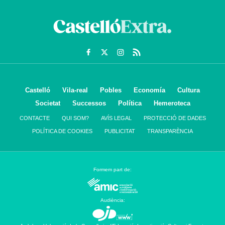
Castelló
Vila-real
Pobles
Economía
Cultura
Societat
Successos
Política
Hemeroteca
CONTACTE
QUI SOM?
AVÍS LEGAL
PROTECCIÓ DE DADES
POLÍTICA DE COOKIES
PUBLICITAT
TRANSPARÈNCIA
Formem part de:
Audiència: