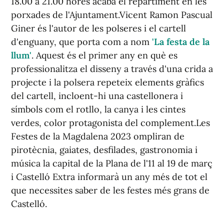
18.00 a 21.00 hores acaba el repartiment en les
porxades de l'Ajuntament.Vicent Ramon Pascual
Giner és l'autor de les polseres i el cartell
d'enguany, que porta com a nom
'La festa de la
llum'
. Aquest és el primer any en què es
professionalitza el disseny a través d'una crida a
projecte i la polsera repeteix elements gràfics
del cartell, incloent-hi una castellonera i
símbols com el rotllo, la canya i les cintes
verdes, color protagonista del complement.Les
Festes de la Magdalena 2023 ompliran de
pirotècnia, gaiates, desfilades, gastronomia i
música la capital de la Plana de l'11 al 19 de març
i Castelló Extra informarà un any més de tot el
que necessites saber de les festes més grans de
Castelló.