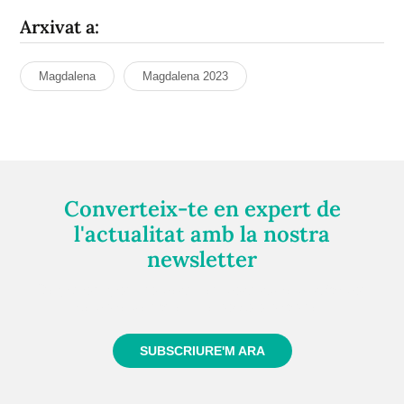
Arxivat a:
Magdalena
Magdalena 2023
Converteix-te en expert de
l'actualitat amb la nostra
newsletter
Registra't gratuïtament i et mantindrem informat
sempre de tot el que passa a prop teu
SUBSCRIURE'M ARA