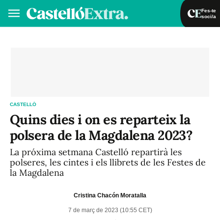
Fes-te
soci/a
Fes-te soci/a
Iniciar sessió
VA
ES
CASTELLÓ
Quins dies i on es reparteix la
polsera de la Magdalena 2023?
La próxima setmana Castelló repartirà les
polseres, les cintes i els llibrets de les Festes de
la Magdalena
Cristina Chacón Moratalla
7 de març de 2023 (10:55 CET)