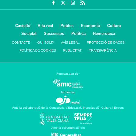
Castelló
Vila-real
Pobles
Economía
Cultura
Societat
Successos
Política
Hemeroteca
CONTACTE
QUI SOM?
AVÍS LEGAL
PROTECCIÓ DE DADES
POLÍTICA DE COOKIES
PUBLICITAT
TRANSPARÈNCIA
Formem part de:
Audiència:
Amb la col·laboració de la Conselleria d’Educació, Investigació, Cultura i Esport:
Amb la col·laboració de: