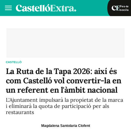
Fes-te
soci/a
Fes-te soci/a
Iniciar sessió
VA
ES
CASTELLÓ
La Ruta de la Tapa 2026: així és
com Castelló vol convertir-la en
un referent en l'àmbit nacional
L'Ajuntament impulsarà la propietat de la marca
i eliminarà la quota de participació per als
restaurants
Magdalena Santolaria Clofent