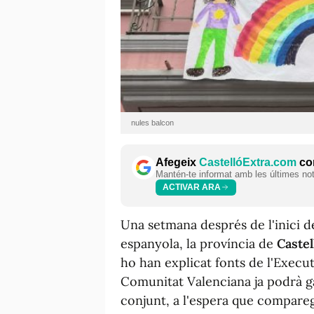
nules balcon
Afegeix
CastellóExtra.com
com
Mantén-te informat amb les últimes notí
ACTIVAR ARA
Una setmana després de l'inici d
espanyola, la província de
Castel
ho han explicat fonts de l'Execu
Comunitat Valenciana ja podrà g
conjunt, a l'espera que comparega