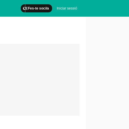
Fes-te soci/a
Iniciar sessió