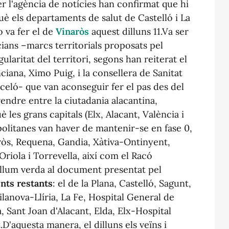
er l'agència de notícies han confirmat que hi
è els departaments de salut de Castelló i La
o va fer el de
Vinaròs
aquest dilluns 11.Va ser
ans –marcs territorials proposats pel
ularitat del territori, segons han reiterat el
ciana, Ximo Puig, i la consellera de Sanitat
rceló- que van aconseguir fer el pas des del
endre entre la ciutadania alacantina,
 les grans capitals (Elx, Alacant, València i
politanes van haver de mantenir-se en fase 0,
òs, Requena, Gandia, Xàtiva-Ontinyent,
Oriola i Torrevella, així com el Racó
llum verda al document presentat pel
nts restants
: el de la Plana, Castelló, Sagunt,
lanova-Llíria, La Fe, Hospital General de
, Sant Joan d'Alacant, Elda, Elx-Hospital
.D'aquesta manera, el dilluns els veïns i