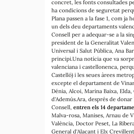
concret, les fonts consultades p
ha condicions de seguretat perqu
Plana passen a la fase 1, com ja h
un dels deu departaments valenci
Consell per a adequar-se a la sing
president de la Generalitat Valen
Universal i Salut Pública, Ana Ba
principi.Una notícia que va sorpr
valenciana i castellonenca, perquè
Castelló) i les seues àrees metro
excepte el departament de Vinar
Dénia, Alcoi, Marina Baixa, Elda, 
d'Ademús.Ara, després de donar 
Consell,
entren els 14 departame
Malva-rosa, Manises, Arnau de Vi
València, Doctor Peset, La Ribera
General d'Alacant i Elx Crevillent