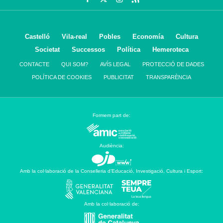
Castelló
Vila-real
Pobles
Economía
Cultura
Societat
Successos
Política
Hemeroteca
CONTACTE
QUI SOM?
AVÍS LEGAL
PROTECCIÓ DE DADES
POLÍTICA DE COOKIES
PUBLICITAT
TRANSPARÈNCIA
Formem part de:
Audiència:
Amb la col·laboració de la Conselleria d’Educació, Investigació, Cultura i Esport:
Amb la col·laboració de: