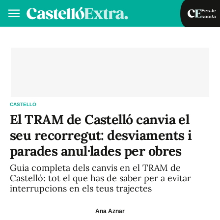
Fes-te
soci/a
Fes-te soci/a
Iniciar sessió
VA
ES
CASTELLÓ
El TRAM de Castelló canvia el
seu recorregut: desviaments i
parades anul·lades per obres
Guia completa dels canvis en el TRAM de
Castelló: tot el que has de saber per a evitar
interrupcions en els teus trajectes
Ana Aznar