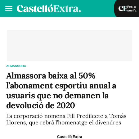
Fes-te
soci/a
Fes-te soci/a
Iniciar sessió
VA
ES
ALMASSORA
Almassora baixa al 50%
l’abonament esportiu anual a
usuaris que no demanen la
devolució de 2020
La corporació nomena Fill Predilecte a Tomàs
Llorens, que rebrà l’homenatge el divendres
Castelló Extra