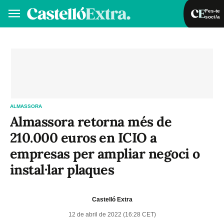
Fes-te
soci/a
Fes-te soci/a
Iniciar sessió
VA
ES
ALMASSORA
Almassora retorna més de
210.000 euros en ICIO a
empresas per ampliar negoci o
instal·lar plaques
Castelló Extra
12 de abril de 2022 (16:28 CET)