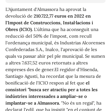
L'Ajuntament d'Almassora ha aprovat la
devolució de
210.722,77 euros en 2022 en
l'Impost de Construccions, Instal·lacions i
Obres (ICIO).
L'última que ha aconseguit una
reducció del 50% de l'impost, com recull
l'ordenança municipal, és Industrias Alcorenses
Confederadas S.A., Inalco, l'aprovació de les
quals va passar ahir pel ple municipal. Se sumen
a altres 7.637,52 euros retornats a altres
empreses des de gener.El regidor d'Hisenda,
Santiago Agustí, ha recordat que la mesura de
bonificació de l'ICIO respon al fet que
el
consistori "busca ser atractiu per a totes les
indústries interessades a ampliar-se o
implantar-se a Almassora.
"No és un regal", ha
declarat l'edil, que ha insistit "en el conjunt de