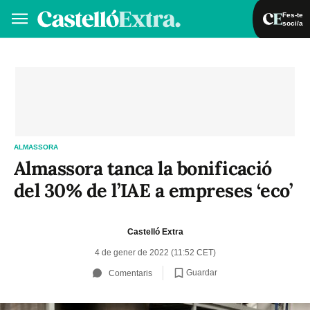
Fes-te
soci/a
Fes-te soci/a
Iniciar sessió
VA
ES
ALMASSORA
Almassora tanca la bonificació
del 30% de l’IAE a empreses ‘eco’
Castelló Extra
4 de gener de 2022 (11:52 CET)
Guardar
Comentaris