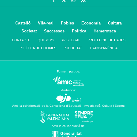
Castelló
Vila-real
Pobles
Economía
Cultura
Societat
Successos
Política
Hemeroteca
CONTACTE
QUI SOM?
AVÍS LEGAL
PROTECCIÓ DE DADES
POLÍTICA DE COOKIES
PUBLICITAT
TRANSPARÈNCIA
Formem part de:
Audiència:
Amb la col·laboració de la Conselleria d’Educació, Investigació, Cultura i Esport:
Amb la col·laboració de: