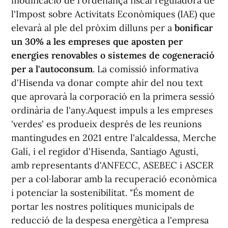
modificació de l'ordenança fiscal reguladora de
l'Impost sobre Activitats Econòmiques (IAE) que
elevarà al ple del pròxim dilluns per a
bonificar
un 30% a les empreses que aposten per
energies renovables o sistemes de cogeneració
per a l'autoconsum
. La comissió informativa
d'Hisenda va donar compte ahir del nou text
que aprovarà la corporació en la primera sessió
ordinària de l'any.Aquest impuls a les empreses
'verdes' es produeix després de les reunions
mantingudes en 2021 entre l'alcaldessa, Merche
Galí, i el regidor d'Hisenda, Santiago Agustí,
amb representants d'ANFECC, ASEBEC i ASCER
per a col·laborar amb la recuperació econòmica
i potenciar la sostenibilitat. "És moment de
portar les nostres polítiques municipals de
reducció de la despesa energètica a l'empresa