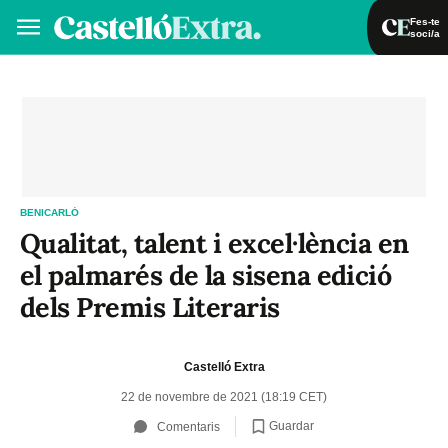
Fes-te
soci/a
Fes-te soci/a
Iniciar sessió
VA
ES
BENICARLÓ
Qualitat, talent i excel·lència en
el palmarés de la sisena edició
dels Premis Literaris
Castelló Extra
22 de novembre de 2021 (18:19 CET)
Guardar
Comentaris