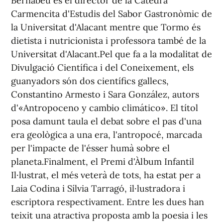
Bernabeu és el director de la Càtedra
Carmencita d'Estudis del Sabor Gastronòmic de
la Universitat d'Alacant mentre que Tormo és
dietista i nutricionista i professora també de la
Universitat d'Alacant.Pel que fa a la modalitat de
Divulgació Científica i del Coneixement, els
guanyadors són dos científics gallecs,
Constantino Armesto i Sara González, autors
d'«Antropoceno y cambio climático». El títol
posa damunt taula el debat sobre el pas d'una
era geològica a una era, l'antropocé, marcada
per l'impacte de l'ésser humà sobre el
planeta.Finalment, el Premi d'Àlbum Infantil
Il·lustrat, el més veterà de tots, ha estat per a
Laia Codina i Sílvia Tarragó, il·lustradora i
escriptora respectivament. Entre les dues han
teixit una atractiva proposta amb la poesia i les