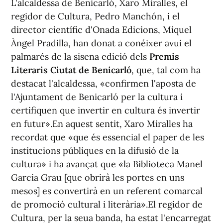
L'alcaldessa de Benicarló, Xaro Miralles, el
regidor de Cultura, Pedro Manchón, i el
director científic d'Onada Edicions, Miquel
Àngel Pradilla, han donat a conéixer avui el
palmarés de la sisena edició dels
Premis
Literaris Ciutat de Benicarló
, que, tal com ha
destacat l'alcaldessa, «confirmen l'aposta de
l'Ajuntament de Benicarló per la cultura i
certifiquen que invertir en cultura és invertir
en futur».En aquest sentit, Xaro Miralles ha
recordat que «que és essencial el paper de les
institucions públiques en la difusió de la
cultura» i ha avançat que «la Biblioteca Manel
Garcia Grau [que obrirà les portes en uns
mesos] es convertirà en un referent comarcal
de promoció cultural i literària».El regidor de
Cultura, per la seua banda, ha estat l'encarregat