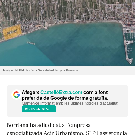
Imatge del PAI de Camí Serratella-Marge a Borriana
Afegeix
CastellóExtra.com
com a font
preferida de Google de forma gratuïta.
Mantén-te informat amb les últimes notícies d'actualitat.
ACTIVAR ARA
Borriana ha adjudicat a l'empresa
especialitzada Acir Urbanismo, SLP l'assistència