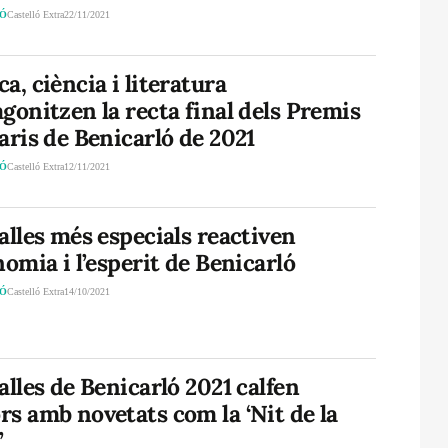
LÓ
Castelló Extra
22/11/2021
a, ciència i literatura
gonitzen la recta final dels Premis
aris de Benicarló de 2021
LÓ
Castelló Extra
12/11/2021
alles més especials reactiven
nomia i l’esperit de Benicarló
LÓ
Castelló Extra
14/10/2021
alles de Benicarló 2021 calfen
s amb novetats com la ‘Nit de la
’