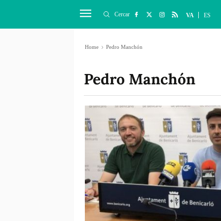
Cercar
VA
ES
Home
Pedro Manchón
Pedro Manchón