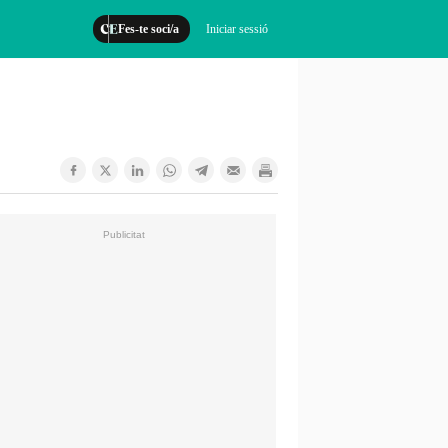
Fes-te soci/a
Iniciar sessió