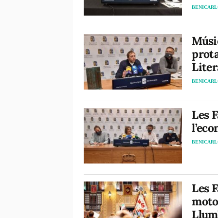
BENICAR
Músic
prota
Liter
BENICAR
Les F
l’eco
BENICAR
Les F
motor
Llum