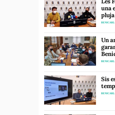
Les F
una e
pluja
BENICAR
Un am
garan
Beni
BENICAR
Sis e
temp
BENICAR