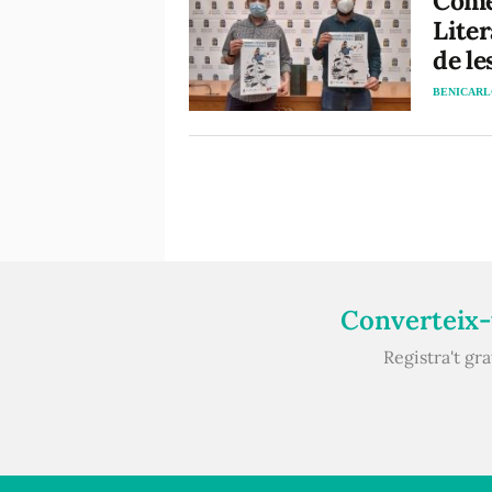
Come
Liter
de le
BENICAR
Converteix-t
Registra't gr