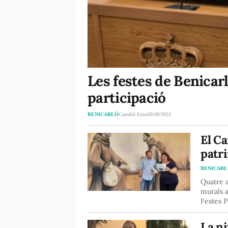
Les festes de Benicar
participació
BENICARLÓ
Castelló Extra
30/08/2022
El Ca
patri
BENICAR
Quatre a
murals a
Festes Pa
La ni