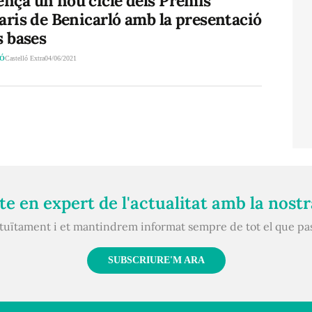
nça un nou cicle dels Premis
aris de Benicarló amb la presentació
s bases
LÓ
Castelló Extra
04/06/2021
e en expert de l'actualitat amb la nost
atuïtament i et mantindrem informat sempre de tot el que pa
SUBSCRIURE'M ARA