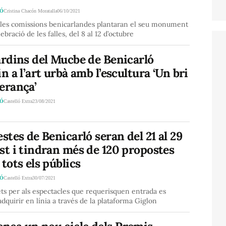
LÓ
Cristina Chacón Moratalla
06/10/2021
 les comissions benicarlandes plantaran el seu monument
lebració de les falles, del 8 al 12 d’octubre
ardins del Mucbe de Benicarló
in a l’art urbà amb l’escultura ‘Un bri
erança’
LÓ
Castelló Extra
23/08/2021
estes de Benicarló seran del 21 al 29
st i tindran més de 120 propostes
 tots els públics
LÓ
Castelló Extra
30/07/2021
ets per als espectacles que requerisquen entrada es
dquirir en línia a través de la plataforma Giglon