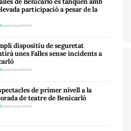
alles de Benicarló es tanquen amb
levada participació a pesar de la
LÓ
Castelló Extra
23/03/2022
pli dispositiu de seguretat
tirà unes Falles sense incidents a
carló
LÓ
Castelló Extra
10/03/2022
spectacles de primer nivell a la
orada de teatre de Benicarló
LÓ
Castelló Extra
01/03/2022