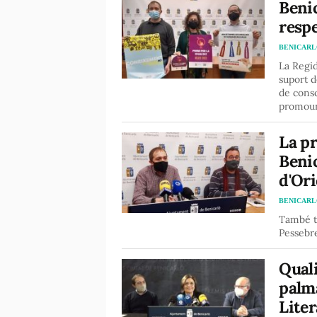
Benic
respe
BENICAR
La Regid
suport d
de consc
promour
La p
Benic
d'Or
BENICAR
També to
Pessebre
Quali
palma
Liter