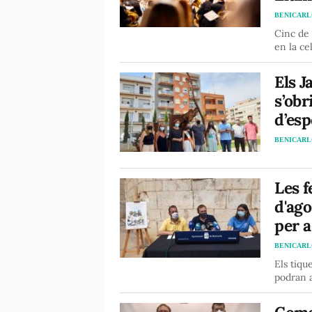
BENICAR
Cinc de
en la ce
Els J
s’obr
d’esp
BENICAR
Les f
d'ago
per a
BENICAR
Els tiqu
podran a