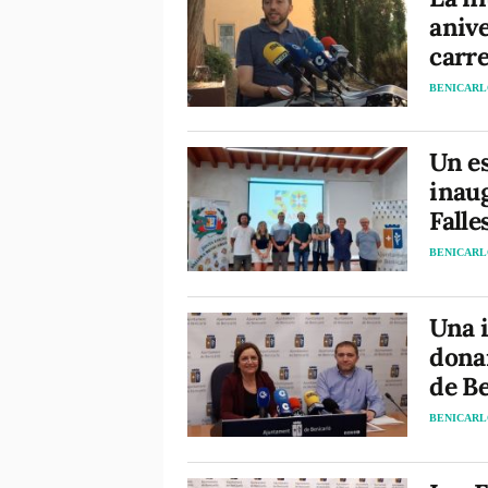
anive
carr
BENICAR
Un e
inaug
Falle
BENICAR
Una 
donar
de B
BENICAR