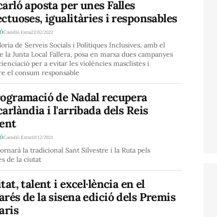
arló aposta per unes Falles
ctuoses, igualitàries i responsables
LÓ
Castelló Extra
22/02/2022
oria de Serveis Socials i Polítiques Inclusives, amb el
e la Junta Local Fallera, posa en marxa dues campanyes
ienciació per a evitar les violències masclistes i
e el consum responsable
rogramació de Nadal recupera
arlàndia i l'arribada dels Reis
ient
LÓ
Castelló Extra
10/12/2021
rnarà la tradicional Sant Silvestre i la Ruta pels
s de la ciutat
tat, talent i excel·lència en el
rés de la sisena edició dels Premis
aris