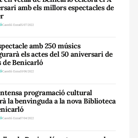
rsari amb els millors espectacles de
er
LÓ
Castelló Extra
05/07/2022
spectacle amb 250 músics
urarà els actes del 50 aniversari de
s de Benicarló
LÓ
Castelló Extra
10/06/2022
intensa programació cultural
à la benvinguda a la nova Biblioteca
enicarló
LÓ
Castelló Extra
07/04/2022