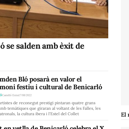
ló se salden amb èxit de
mden Bló posarà en valor el
moni festiu i cultural de Benicarló
LÓ
Castelló Extra
17/08/2022
rtistes de reconegut prestigi pintaran quatre grans
mb temàtiques que giraran al voltant de les Falles, les
El 
tronals, la cultura ibera i l'Estel del Collet
t en vetlla de Benicarló celebra el X