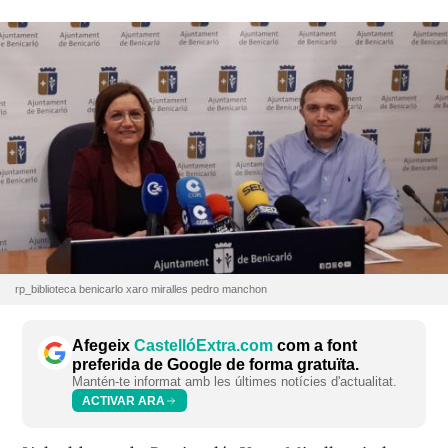
rp_biblioteca benicarlo xaro miralles pedro manchon
Afegeix
CastellóExtra.com
com a font
preferida de Google de forma gratuïta.
Mantén-te informat amb les últimes notícies d'actualitat.
ACTIVAR ARA