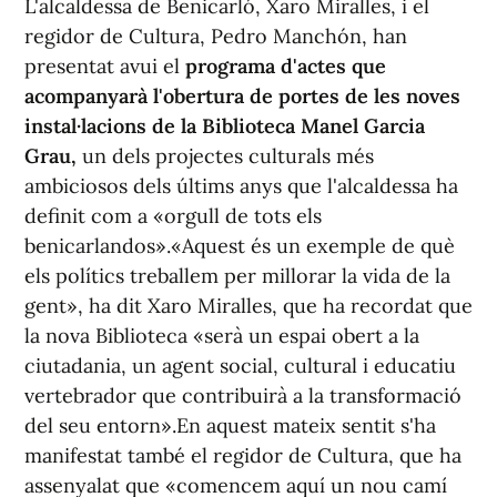
L'alcaldessa de Benicarló, Xaro Miralles, i el
regidor de Cultura, Pedro Manchón, han
presentat avui el
programa d'actes que
acompanyarà l'obertura de portes de les noves
instal·lacions de la Biblioteca Manel Garcia
Grau,
un dels projectes culturals més
ambiciosos dels últims anys que l'alcaldessa ha
definit com a «orgull de tots els
benicarlandos».«Aquest és un exemple de què
els polítics treballem per millorar la vida de la
gent», ha dit Xaro Miralles, que ha recordat que
la nova Biblioteca «serà un espai obert a la
ciutadania, un agent social, cultural i educatiu
vertebrador que contribuirà a la transformació
del seu entorn».En aquest mateix sentit s'ha
manifestat també el regidor de Cultura, que ha
assenyalat que «comencem aquí un nou camí