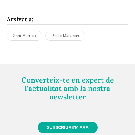
Arxivat a:
Xaro Miralles
Pedro Manchón
Converteix-te en expert de
l'actualitat amb la nostra
newsletter
Registra't gratuïtament i et mantindrem informat
sempre de tot el que passa a prop teu
SUBSCRIURE'M ARA