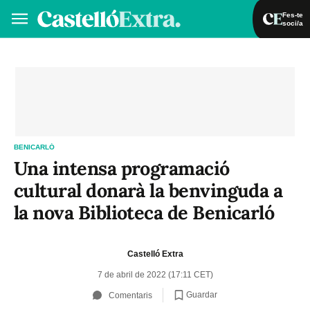
Fes-te
soci/a
Fes-te soci/a
Iniciar sessió
VA
ES
BENICARLÓ
Una intensa programació
cultural donarà la benvinguda a
la nova Biblioteca de Benicarló
Castelló Extra
7 de abril de 2022 (17:11 CET)
Guardar
Comentaris