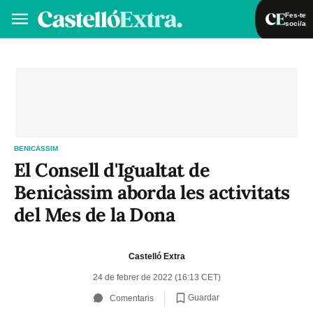
Fes-te
soci/a
Fes-te soci/a
Iniciar sessió
VA
ES
BENICÀSSIM
El Consell d'Igualtat de
Benicàssim aborda les activitats
del Mes de la Dona
Castelló Extra
24 de febrer de 2022 (16:13 CET)
Guardar
Comentaris