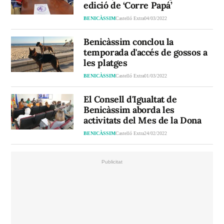
edició de ‘Corre Papá’
BENICÀSSIM
Castelló Extra
04/03/2022
Benicàssim conclou la
temporada d'accés de gossos a
les platges
BENICÀSSIM
Castelló Extra
01/03/2022
El Consell d'Igualtat de
Benicàssim aborda les
activitats del Mes de la Dona
BENICÀSSIM
Castelló Extra
24/02/2022