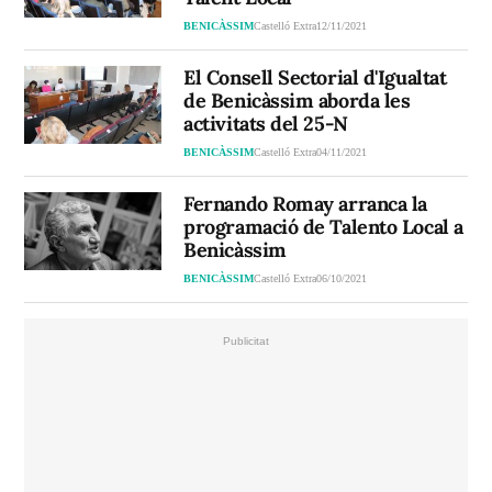
BENICÀSSIM
Castelló Extra
12/11/2021
El Consell Sectorial d'Igualtat
de Benicàssim aborda les
activitats del 25-N
BENICÀSSIM
Castelló Extra
04/11/2021
Fernando Romay arranca la
programació de Talento Local a
Benicàssim
BENICÀSSIM
Castelló Extra
06/10/2021