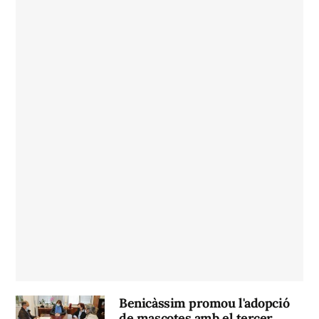
Benicàssim promou l'adopció
de mascotes amb el tercer