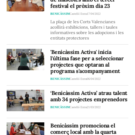
festival el pròxim dia 23
BENICÀSSIM
Castelló Extra
17/04/2022
La plaça de les Corts Valencianes
acollirà exhibicions, tallers i taules
informatives sobre les adopcions i les
entitats protectores
'Benicàssim Activa' inicia
l'última fase per a seleccionar
projectes que optaran al
programa s'acompanyament
BENICÀSSIM
Castelló Extra
06/04/2022
‘Benicàssim Activa’ atrau talent
amb 34 projectes emprenedors
BENICÀSSIM
Castelló Extra
21/03/2022
Benicàssim promociona el
comerç local amb la quarta