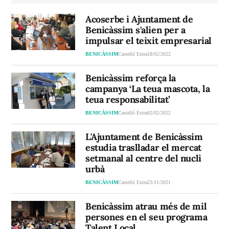
Acoserbe i Ajuntament de
Benicàssim s'alien per a
impulsar el teixit empresarial
BENICÀSSIM
Castelló Extra
18/02/2022
Benicàssim reforça la
campanya ‘La teua mascota, la
teua responsabilitat’
BENICÀSSIM
Castelló Extra
02/02/2022
L'Ajuntament de Benicàssim
estudia traslladar el mercat
setmanal al centre del nucli
urbà
BENICÀSSIM
Castelló Extra
23/11/2021
Benicàssim atrau més de mil
persones en el seu programa
Talent Local