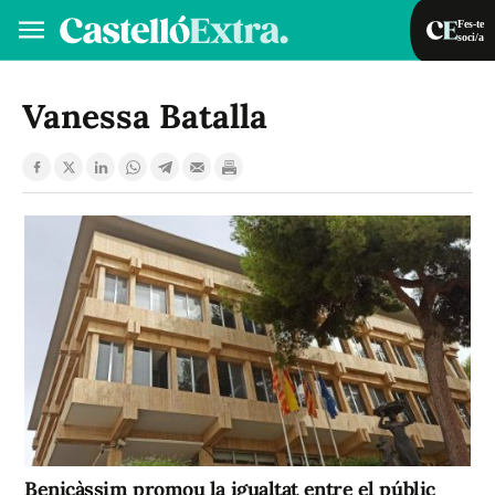
Fes-te
soci/a
Fes-te soci/a
Iniciar sessió
Vanessa Batalla
VA
ES
Benicàssim promou la igualtat entre el públic