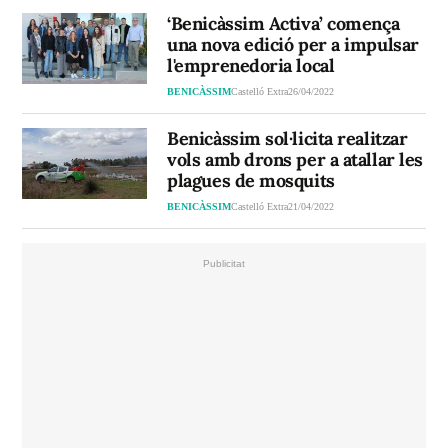
‘Benicàssim Activa’ comença
una nova edició per a impulsar
l'emprenedoria local
BENICÀSSIM
Castelló Extra
26/04/2022
Benicàssim sol·licita realitzar
vols amb drons per a atallar les
plagues de mosquits
BENICÀSSIM
Castelló Extra
21/04/2022