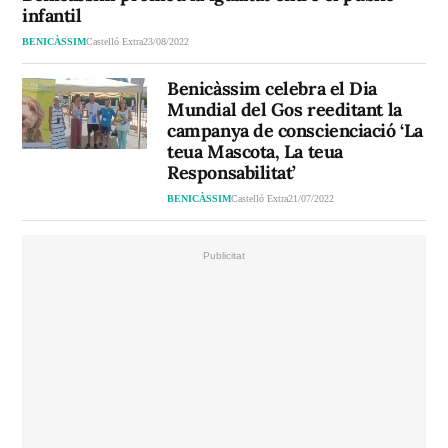
infantil
BENICÀSSIM
Castelló Extra
23/08/2022
Benicàssim celebra el Dia
Mundial del Gos reeditant la
campanya de conscienciació ‘La
teua Mascota, La teua
Responsabilitat’
BENICÀSSIM
Castelló Extra
21/07/2022