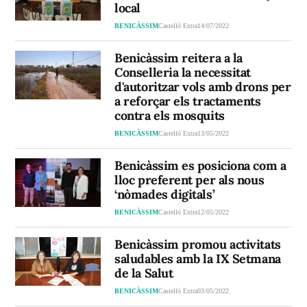
local
BENICÀSSIM
Castelló Extra
14/07/2022
Benicàssim reitera a la
Conselleria la necessitat
d'autoritzar vols amb drons per
a reforçar els tractaments
contra els mosquits
BENICÀSSIM
Castelló Extra
13/05/2022
Benicàssim es posiciona com a
lloc preferent per als nous
‘nòmades digitals’
BENICÀSSIM
Castelló Extra
12/05/2022
Benicàssim promou activitats
saludables amb la IX Setmana
de la Salut
BENICÀSSIM
Castelló Extra
03/05/2022