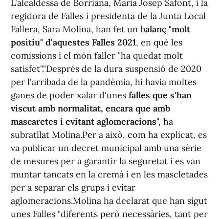
L'alcaldessa de Borriana, Maria Josep Safont, i la
regidora de Falles i presidenta de la Junta Local
Fallera, Sara Molina, han fet un b
alanç "molt
positiu" d'aquestes Falles 2021
, en què les
comissions i el món faller "ha quedat molt
satisfet"."Després de la dura suspensió de 2020
per l'arribada de la pandèmia, hi havia moltes
ganes de poder xalar d'unes
falles que s'han
viscut amb normalitat, encara que amb
mascaretes i evitant aglomeracions
", ha
subratllat Molina.Per a això, com ha explicat, es
va publicar un decret municipal amb una sèrie
de mesures per a garantir la seguretat i es van
muntar tancats en la cremà i en les mascletades
per a separar els grups i evitar
aglomeracions.Molina ha declarat que han sigut
unes Falles "diferents però necessàries, tant per