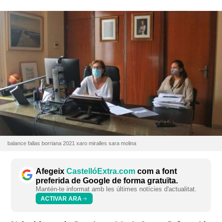
balance fallas borriana 2021 xaro miralles sara molina
Afegeix
CastellóExtra.com
com a font
preferida de Google de forma gratuïta.
Mantén-te informat amb les últimes notícies d'actualitat.
ACTIVAR ARA