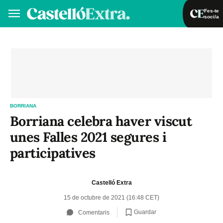
Fes-te
soci/a
Fes-te soci/a
Iniciar sessió
VA
ES
BORRIANA
Borriana celebra haver viscut
unes Falles 2021 segures i
participatives
Castelló Extra
15 de octubre de 2021 (16:48 CET)
Guardar
Comentaris