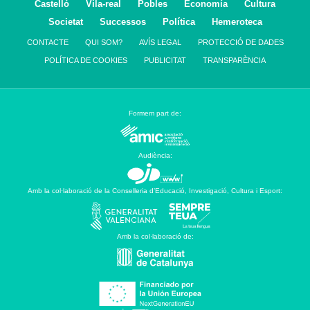
Castelló
Vila-real
Pobles
Economía
Cultura
Societat
Successos
Política
Hemeroteca
CONTACTE
QUI SOM?
AVÍS LEGAL
PROTECCIÓ DE DADES
POLÍTICA DE COOKIES
PUBLICITAT
TRANSPARÈNCIA
Formem part de:
Audiència:
Amb la col·laboració de la Conselleria d’Educació, Investigació, Cultura i Esport:
Amb la col·laboració de: