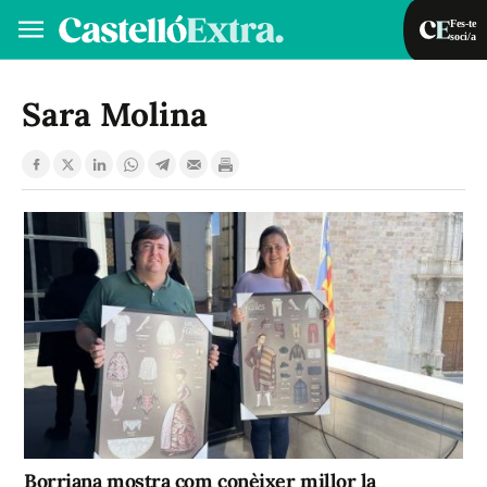
Fes-te
soci/a
Fes-te soci/a
Iniciar sessió
Sara Molina
VA
ES
Borriana mostra com conèixer millor la