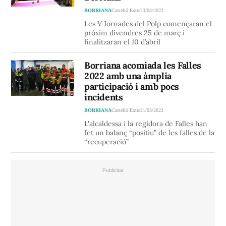
BORRIANA
Castelló Extra
23/03/2022
Les V Jornades del Polp començaran el
pròxim divendres 25 de març i
finalitzaran el 10 d’abril
Borriana acomiada les Falles
2022 amb una àmplia
participació i amb pocs
incidents
BORRIANA
Castelló Extra
21/03/2022
L'alcaldessa i la regidora de Falles han
fet un balanç “positiu” de les falles de la
“recuperació”