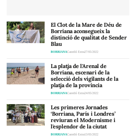
El Clot de la Mare de Déu de
Borriana aconsegueix la
distinció de qualitat de Sender
Blau
BORRIANA
Castelló Extra
27/05/2022
La platja de l'Arenal de
Borriana, escenari de la
selecció dels vigilants de la
platja de la província
BORRIANA
Castelló Extra
24/05/2022
Les primeres Jornades
‘Borriana, París i Londres’
reviuran el Modernisme i
l'esplendor de la ciutat
BORRIANA
Castelló Extra
13/05/2022