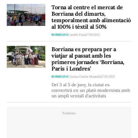
Torna al centre el mercat de
Borriana del dimarts,
temporalment amb alimentació
al 100% i tèxtil al 50%
BORRIANA
Castelló Extra
17/06/2022
Borriana es prepara per a
viatjar al passat amb les
primeres jornades ‘Borriana,
París i Londres’
BORRIANA
Cristina Chacón Moratalla
27/05/2022
Del 3 al 5 de juny, la ciutat es
convertirà en un plató modernista amb
un ampli ventall d'activitats