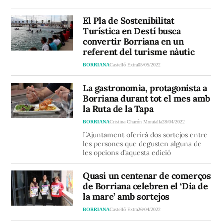
El Pla de Sostenibilitat
Turística en Destí busca
convertir Borriana en un
referent del turisme nàutic
BORRIANA
Castelló Extra
05/05/2022
La gastronomia, protagonista a
Borriana durant tot el mes amb
la Ruta de la Tapa
BORRIANA
Cristina Chacón Moratalla
28/04/2022
L’Ajuntament oferirà dos sortejos entre
les persones que degusten alguna de
les opcions d’aquesta edició
Quasi un centenar de comerços
de Borriana celebren el ‘Dia de
la mare’ amb sortejos
BORRIANA
Castelló Extra
26/04/2022