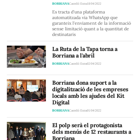
BORRIANA
Castelló Extra
18/04/2022
Es tracta d'una plataforma
automatitzada via WhatsApp que
garanteix l'enviament de la informació
sense limitació quant a la quantitat de
destinataris
La Ruta de la Tapa torna a
Borriana a l'abril
BORRIANA
Castelló Extra
02/04/2022
Borriana dona suport a la
digitalització de les empreses
locals amb les ajudes del Kit
Digital
BORRIANA
Castelló Extra
01/04/2022
El polp serà el protagonista
dels menús de 12 restaurants a
Borriana