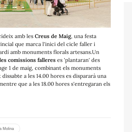
ncideix amb les
Creus de Maig
, una festa
cial que marca l'inici del cicle faller i
jardí amb monuments florals artesans.Un
les comissions falleres
es 'plantaran' des
enge 1 de maig, combinant els monuments
 dissabte a les 14.00 hores es dispararà una
mentre que a les 18.00 hores s'entregaran els
a Molina