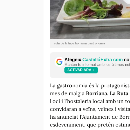
ruta de la tapa borriana gastronomia
Afegeix
CastellóExtra.com
com
Mantén-te informat amb les últimes notí
ACTIVAR ARA
La gastronomia és la protagonista
mes de maig a
Borriana. La Ruta 
l'oci i l'hostaleria local amb un 
convidaran a veïns, veïnes i visi
ha anunciat l'Ajuntament de Borr
esdeveniment, que pretén estimul