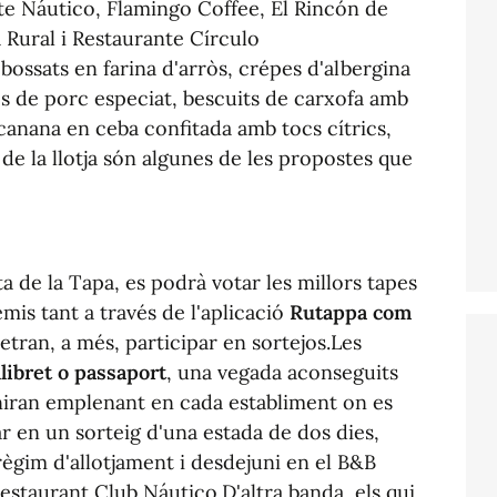
te Náutico, Flamingo Coffee, El Rincón de
 Rural i Restaurante Círculo
ossats en farina d'arròs, crépes d'albergina
s de porc especiat, bescuits de carxofa amb
 canana en ceba confitada amb tocs cítrics,
de la llotja són algunes de les propostes que
ta de la Tapa, es podrà votar les millors tapes
mis tant a través de l'aplicació
Rutappa com
etran, a més, participar en sortejos.Les
llibret o passaport
, una vegada aconseguits
aniran emplenant en cada establiment on es
r en un sorteig d'una estada de dos dies,
règim d'allotjament i desdejuni en el B&B
Restaurant Club Náutico.D'altra banda, els qui