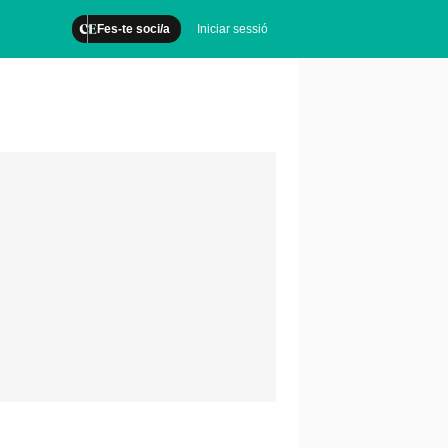
Fes-te soci/a
Iniciar sessió