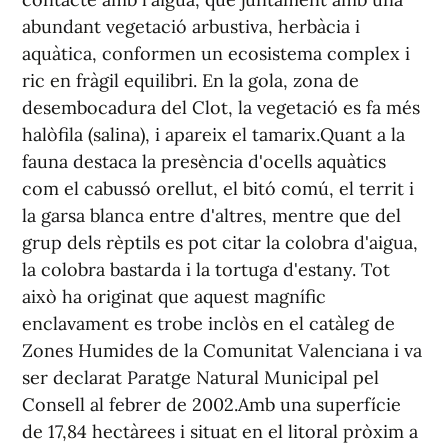
abundant vegetació arbustiva, herbàcia i
aquàtica, conformen un ecosistema complex i
ric en fràgil equilibri. En la gola, zona de
desembocadura del Clot, la vegetació es fa més
halòfila (salina), i apareix el tamarix.Quant a la
fauna destaca la presència d'ocells aquàtics
com el cabussó orellut, el bitó comú, el territ i
la garsa blanca entre d'altres, mentre que del
grup dels rèptils es pot citar la colobra d'aigua,
la colobra bastarda i la tortuga d'estany. Tot
això ha originat que aquest magnífic
enclavament es trobe inclòs en el catàleg de
Zones Humides de la Comunitat Valenciana i va
ser declarat Paratge Natural Municipal pel
Consell al febrer de 2002.Amb una superfície
de 17,84 hectàrees i situat en el litoral pròxim a