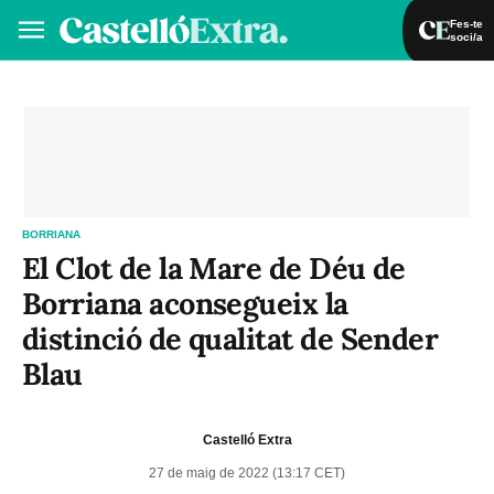
Fes-te
soci/a
Fes-te soci/a
Iniciar sessió
VA
ES
BORRIANA
El Clot de la Mare de Déu de
Borriana aconsegueix la
distinció de qualitat de Sender
Blau
Castelló Extra
27 de maig de 2022 (13:17 CET)