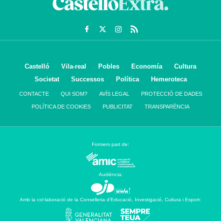
Castelló
Vila-real
Pobles
Economía
Cultura
Societat
Successos
Política
Hemeroteca
CONTACTE
QUI SOM?
AVÍS LEGAL
PROTECCIÓ DE DADES
POLÍTICA DE COOKIES
PUBLICITAT
TRANSPARÈNCIA
Formem part de:
Audiència:
Amb la col·laboració de la Conselleria d’Educació, Investigació, Cultura i Esport: