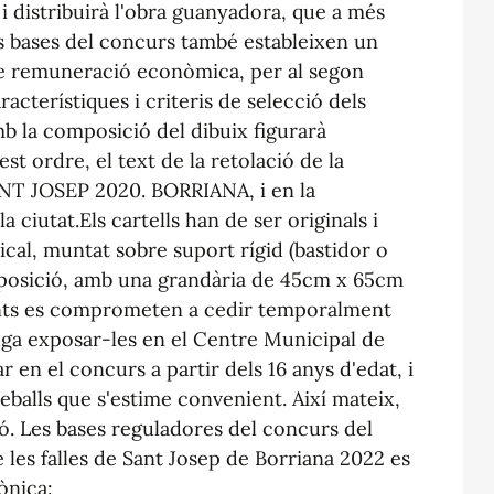
 i distribuirà l'obra guanyadora, que a més
s bases del concurs també estableixen un
se remuneració econòmica, per al segon
racterístiques i criteris de selecció dels
b la composició del dibuix figurarà
t ordre, el text de la retolació de la
ANT JOSEP 2020. BORRIANA, i en la
a ciutat.Els cartells han de ser originals i
tical, muntat sobre suport rígid (bastidor o
exposició, amb una grandària de 45cm x 65cm
ants es comprometen a cedir temporalment
uga exposar-les en el Centre Municipal de
r en el concurs a partir dels 16 anys d'edat, i
eballs que s'estime convenient. Així mateix,
ó. Les bases reguladores del concurs del
 les falles de Sant Josep de Borriana 2022 es
ònica: