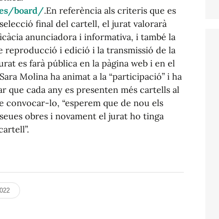
a.es/board/
.En referència als criteris que es
elecció final del cartell, el jurat valorarà
'eficàcia anunciadora i informativa, i també la
e reproducció i edició i la transmissió de la
jurat es farà pública en la pàgina web i en el
Sara Molina ha animat a la “participació” i ha
r que cada any es presenten més cartells al
se convocar-lo, “esperem que de nou els
 seues obres i novament el jurat ho tinga
artell”.
2022