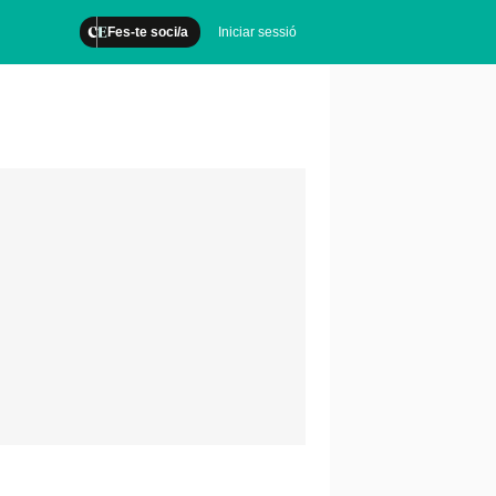
Fes-te soci/a
Iniciar sessió