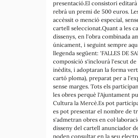
presentació.El consistori editarà
rebrà un premi de 500 euros. Le
accèssit o menció especial, sen
cartell seleccionat.Quant a les ca
dissenys, en l'obra combinada am
únicament, i seguint sempre aques
llegenda següent: 'FALLES DE S
composició s'inclourà l'escut de l
inèdits, i adoptaran la forma ver
cartó ploma), preparat per a l'
sense marges. Tots els particip
les obres perquè l'Ajuntament p
Cultura la Mercè.Es pot participa
es pot presentar el nombre de tr
s'admetran obres en col·laboraci
disseny del cartell anunciador de
poden consultar en la seu electr