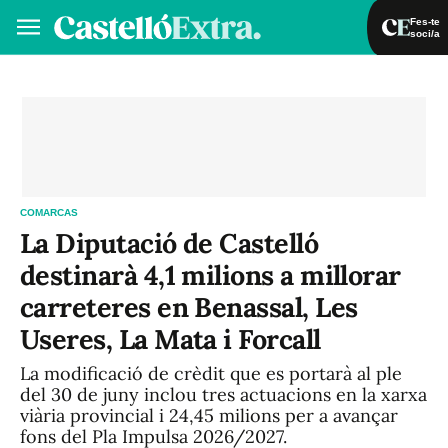
Fes-te
soci/a
Fes-te soci/a
Iniciar sessió
VA
ES
COMARCAS
La Diputació de Castelló
destinarà 4,1 milions a millorar
carreteres en Benassal, Les
Useres, La Mata i Forcall
La modificació de crèdit que es portarà al ple
del 30 de juny inclou tres actuacions en la xarxa
viària provincial i 24,45 milions per a avançar
fons del Pla Impulsa 2026/2027.