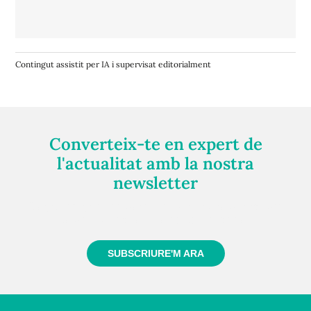
Contingut assistit per IA i supervisat editorialment
Converteix-te en expert de
l'actualitat amb la nostra
newsletter
Registra't gratuïtament i et mantindrem informat
sempre de tot el que passa a prop teu
SUBSCRIURE'M ARA