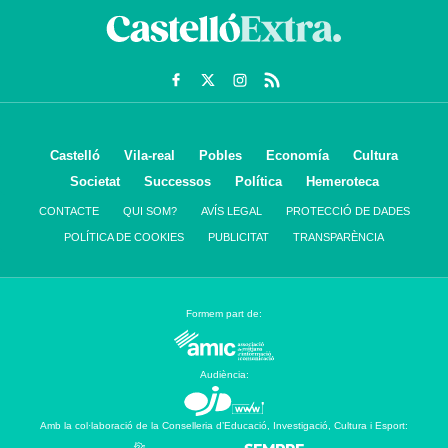
Castelló
Vila-real
Pobles
Economía
Cultura
Societat
Successos
Política
Hemeroteca
CONTACTE
QUI SOM?
AVÍS LEGAL
PROTECCIÓ DE DADES
POLÍTICA DE COOKIES
PUBLICITAT
TRANSPARÈNCIA
Formem part de:
Audiència:
Amb la col·laboració de la Conselleria d’Educació, Investigació, Cultura i Esport: