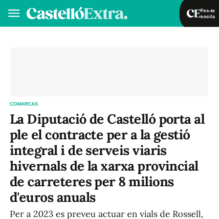
Fes-te
soci/a
Fes-te soci/a
Iniciar sessió
VA
ES
COMARCAS
La Diputació de Castelló porta al
ple el contracte per a la gestió
integral i de serveis viaris
hivernals de la xarxa provincial
de carreteres per 8 milions
d'euros anuals
Per a 2023 es preveu actuar en vials de Rossell,