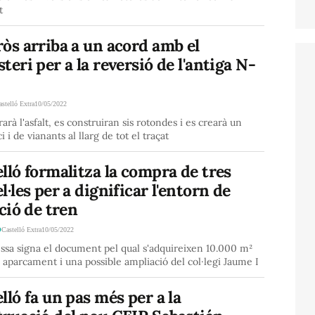
t
òs arriba a un acord amb el
teri per a la reversió de l'antiga N-
astelló Extra
10/05/2022
rarà l'asfalt, es construiran sis rotondes i es crearà un
ci i de vianants al llarg de tot el traçat
lló formalitza la compra de tres
l·les per a dignificar l'entorn de
ació de tren
Ó
Castelló Extra
10/05/2022
essa signa el document pel qual s'adquireixen 10.000 m²
 aparcament i una possible ampliació del col·legi Jaume I
lló fa un pas més per a la