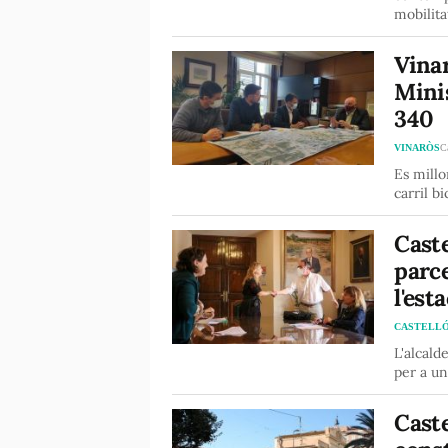
mobilita
Vinar
Minis
340
VINARÒS
C
Es millo
carril bi
Caste
parce
l'est
CASTELL
L'alcald
per a un
Caste