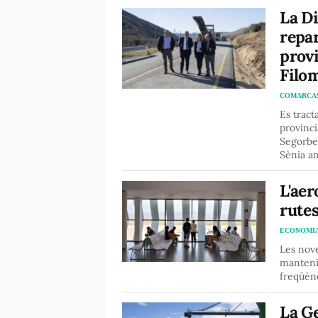
La Di
repar
provi
Filo
COMARCA
Es tract
provinci
Segorbe
Sènia a
L'aer
rutes
ECONOMI
Les nove
mantenim
freqüènc
La Ge