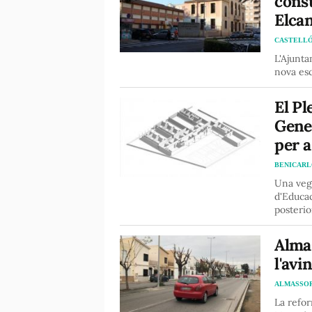
cons
Elca
CASTELL
L'Ajunta
nova esc
El Pl
Gener
per a
BENICAR
Una vega
d'Educac
posterio
Almas
l'avi
ALMASSO
La refor