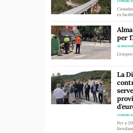
COMARCA
Ciutadan
es facil
Almas
per 
ALMASSO
L’empres
La Di
contr
serve
provi
d'eur
COMARCA
Per a 20
Benifass