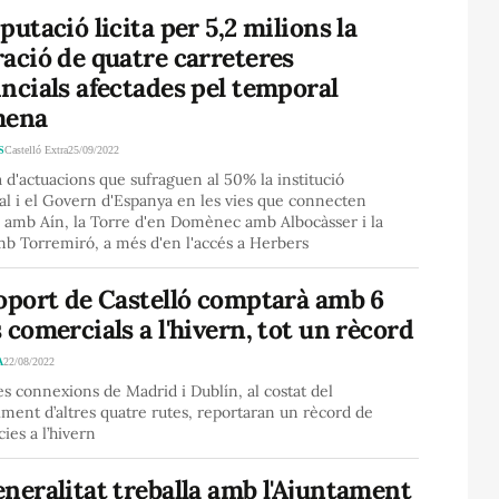
putació licita per 5,2 milions la
ació de quatre carreteres
ncials afectades pel temporal
mena
S
Castelló Extra
25/09/2022
a d'actuacions que sufraguen al 50% la institució
al i el Govern d'Espanya en les vies que connecten
 amb Aín, la Torre d'en Domènec amb Albocàsser i la
mb Torremiró, a més d'en l'accés a Herbers
oport de Castelló comptarà amb 6
 comercials a l'hivern, tot un rècord
A
22/08/2022
s connexions de Madrid i Dublín, al costat del
ent d’altres quatre rutes, reportaran un rècord de
ies a l’hivern
neralitat treballa amb l'Ajuntament