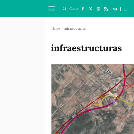
Cercar
VA
ES
Home
infraestructuras
infraestructuras