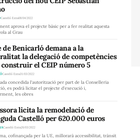
trucció del nou CEIP Sebastián
no
Ó
Castelló Extra
08/04/2022
ment aprova el projecte bàsic per a fer realitat aquesta
ola al Grau
e de Benicarló demana a la
alitat la delegació de competències
 construir el CEIP número 5
LÓ
Castelló Extra
31/03/2022
da concedida l'autorització per part de la Conselleria
ió, es podrà licitar el projecte d'execució i,
rment, les obres
sora licita la remodelació de
nguda Castelló per 620.000 euros
RA
Castelló Extra
26/03/2022
ma, cofinançada per la UE, millorarà accessibilitat, trànsit