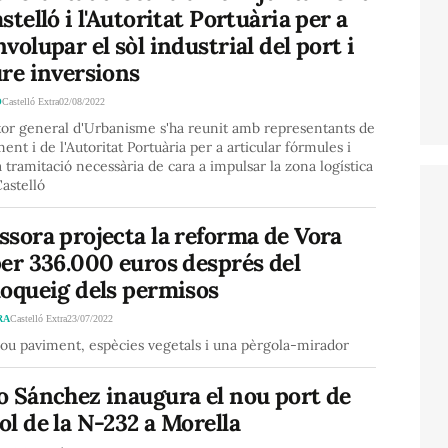
stelló i l'Autoritat Portuària per a
volupar el sòl industrial del port i
re inversions
Ó
Castelló Extra
02/08/2022
tor general d'Urbanisme s'ha reunit amb representants de
ment i de l'Autoritat Portuària per a articular fórmules i
la tramitació necessària de cara a impulsar la zona logística
astelló
sora projecta la reforma de Vora
er 336.000 euros després del
loqueig dels permisos
RA
Castelló Extra
23/07/2022
ou paviment, espècies vegetals i una pèrgola-mirador
o Sánchez inaugura el nou port de
l de la N-232 a Morella