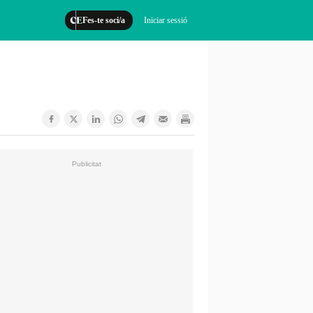
Fes-te soci/a
Iniciar sessió