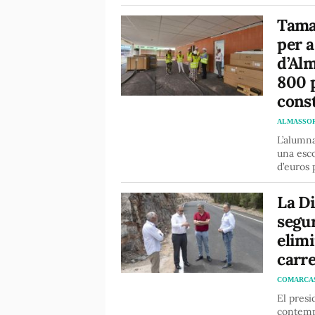
Tamar
per a
d’Al
800 p
cons
ALMASSO
L’alumna
una esco
d’euros 
La Di
segur
elimi
carr
COMARCA
El pres
contempl