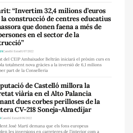
it: “Invertim 32,4 milions d’euros
 la construcció de centres educatius
massora que donen faena a més de
ersones en el sector de la
trucció”
RA
Castelló Extra
01/07/2022
t del CEIP Ambaixador Beltrán iniciarà el pròxim curs en
la totalment nova gràcies a la inversió de 6,1 milions
per part de la Conselleria
putació de Castelló millora la
etat viària en el Alto Palancia
nant dues corbes perilloses de la
etera CV-218 Soneja-Almedíjar
S
Castelló Extra
18/06/2022
ident José Martí demana que els fons europeus
en les inversions en carreteres de l'interior com a