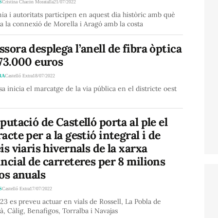
S
Cristina Chacón Moratalla
21/07/2022
ia i autoritats participen en aquest dia històric amb què
ita la connexió de Morella i Aragó amb la costa
sora desplega l’anell de fibra òptica
173.000 euros
RA
Castelló Extra
18/07/2022
a inicia el marcatge de la via pública en el districte oest
putació de Castelló porta al ple el
acte per a la gestió integral i de
is viaris hivernals de la xarxa
ncial de carreteres per 8 milions
os anuals
S
Castelló Extra
17/07/2022
23 es preveu actuar en vials de Rossell, La Pobla de
à, Càlig, Benafigos, Torralba i Navajas