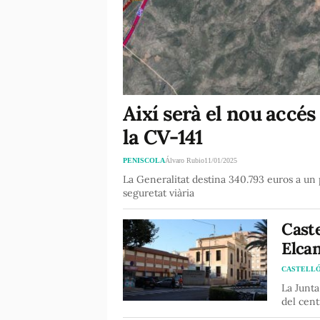
Així serà el nou accés
la CV-141
PENISCOLA
Álvaro Rubio
11/01/2025
La Generalitat destina 340.793 euros a un p
seguretat viària
Caste
Elca
CASTELL
La Junta
del cent