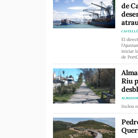
de Ca
desen
atrau
CASTELL
El direc
l'Ajunta
iniciar 
de PortC
Almas
Riu p
desb
ALMASSO
Inclou n
Pedr
Quero