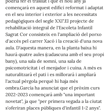
podria fer el trasllat i que el nou any ja
començarà en aquest edifici reformat i adaptat
en el seu interior i exterior a les necessitats
pedagògiques del segle XXI".El projecte de
rehabilitació integral de l'Escoleta Infantil
Sagrat Cor consisteix en l'ampliació del porxo
d'accés pel carrer Xacó i la creació d'una nova
aula. D'aquesta manera, en la planta baixa hi
haurà quatre aules (cadascuna amb el seu propi
bany), una sala de somni, una sala de
psicomotricitat i el menjador i cuina. A més es
naturalitzarà el pati i es millorarà i ampliarà
l'actual pèrgola perquè hi haja més
ombra.García ha anunciat que el pròxim curs
2022-2023 començarà amb "una important
novetat", ja que "per primera vegada a la ciutat
s'oferiran places públiques d'infantil 1-2 anys".