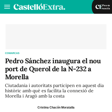
Fes-te
soci/a
Fes-te soci/a
Iniciar sessió
VA
ES
COMARCAS
Pedro Sánchez inaugura el nou
port de Querol de la N-232 a
Morella
Ciutadania i autoritats participen en aquest dia
històric amb què es facilita la connexió de
Morella i Aragó amb la costa
Cristina Chacón Moratalla