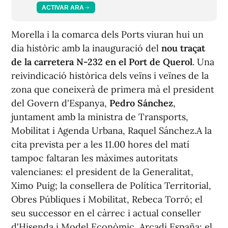
ACTIVAR ARA
Morella i la comarca dels Ports viuran hui un
dia històric amb la inauguració del
nou traçat
de la carretera N-232 en el Port de Querol
. Una
reivindicació històrica dels veïns i veïnes de la
zona que coneixerà de primera mà el president
del Govern d'Espanya,
Pedro Sánchez
,
juntament amb la ministra de Transports,
Mobilitat i Agenda Urbana, Raquel Sánchez.A la
cita prevista per a les 11.00 hores del matí
tampoc faltaran les màximes autoritats
valencianes: el president de la Generalitat,
Ximo Puig; la consellera de Política Territorial,
Obres Públiques i Mobilitat, Rebeca Torró; el
seu successor en el càrrec i actual conseller
d'Hisenda i Model Econòmic, Arcadi España; el