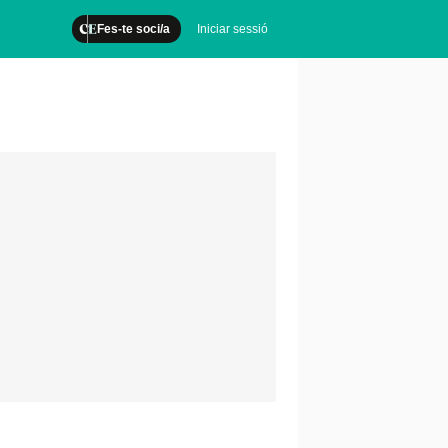
Fes-te soci/a
Iniciar sessió