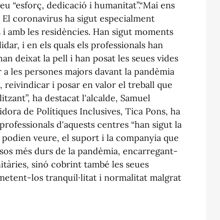
eu “esforç, dedicació i humanitat”.“Mai ens
. El coronavirus ha sigut especialment
 i amb les residències. Han sigut moments
dar, i en els quals els professionals han
han deixat la pell i han posat les seues vides
ar a les persones majors davant la pandèmia
 reivindicar i posar en valor el treball que
itzant”, ha destacat l'alcalde, Samuel
gidora de Polítiques Inclusives, Tica Pons, ha
 professionals d'aquests centres “han sigut la
o podien veure, el suport i la companyia que
esos més durs de la pandèmia, encarregant-
nitàries, sinó cobrint també les seues
metent-los tranquil·litat i normalitat malgrat