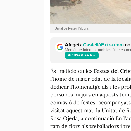
Unitat de Respir l'alcora
Afegeix
CastellóExtra.com
com
Mantén-te informat amb les últimes notí
ACTIVAR ARA
És tradició en les
Festes del Cris
l'home de major edat de la locali
dedicar l’homenatge als i les pro
persones majors en aquests temp
comissió de festes, acompanyats 
visitat aquest matí la Unitat de R
Rosa Ojeda, a continuació.En l'ac
ram de flors als treballadors i t