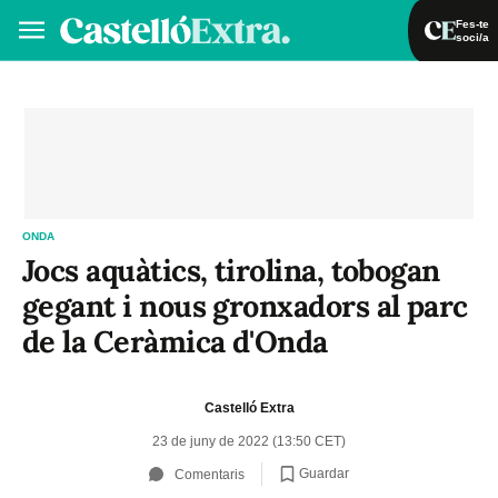
Fes-te
soci/a
Fes-te soci/a
Iniciar sessió
VA
ES
ONDA
Jocs aquàtics, tirolina, tobogan
gegant i nous gronxadors al parc
de la Ceràmica d'Onda
Castelló Extra
23 de juny de 2022 (13:50 CET)
Guardar
Comentaris