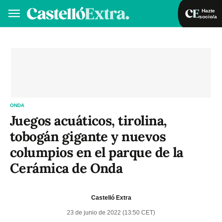
Hazte
socio/a
Hazte socio/a
Iniciar sesión
VA
ES
ONDA
Juegos acuáticos, tirolina,
tobogán gigante y nuevos
columpios en el parque de la
Cerámica de Onda
Castelló Extra
23 de junio de 2022 (13:50 CET)