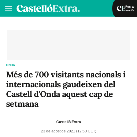
Fes-te
soci/a
Fes-te soci/a
Iniciar sessió
VA
ES
ONDA
Més de 700 visitants nacionals i
internacionals gaudeixen del
Castell d'Onda aquest cap de
setmana
Castelló Extra
23 de agost de 2021 (12:50 CET)