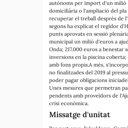
autònoms per import d'un milió d'
domiciliària o l'ampliació del pl
recuperar el treball després de l'
segons ha explicat el regidor d'H
punts aprovats en sessió plenàri
municipal un milió d'euros a aju
Onda; 217.000 euros a benestar so
inversions en la piscina coberta;
amb fons propis.A més, s'incorpo
no finalitzades del 2019 al pressu
poder pagar obligacions iniciades
Unes mesures que permetran pag
pendents amb proveïdors de l'Aj
crisi econòmica.
Missatge d'unitat