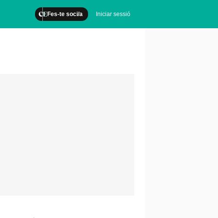
Fes-te soci/a
Iniciar sessió