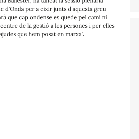
na Ballester, ha tancat la sessió plenària
ble d'Onda per a eixir junts d'aquesta greu
arà que cap ondense es quede pel camí ni
entre de la gestió a les persones i per elles
 i ajudes que hem posat en marxa".