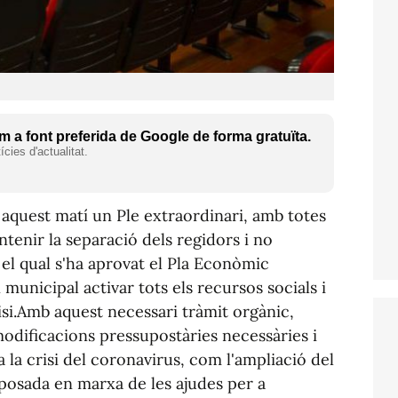
 a font preferida de Google de forma gratuïta.
cies d'actualitat.
aquest matí un Ple extraordinari, amb totes
enir la separació dels regidors i no
 el qual s'ha aprovat el Pla Econòmic
unicipal activar tots els recursos socials i
isi.Amb aquest necessari tràmit orgànic,
 modificacions pressupostàries necessàries i
 a la crisi del coronavirus, com l'ampliació del
a posada en marxa de les ajudes per a