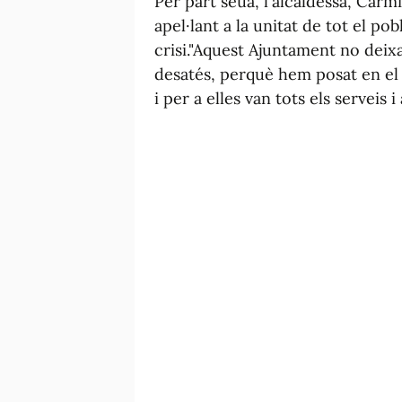
Per part seua, l'alcaldessa, Carmi
apel·lant a la unitat de tot el po
crisi."Aquest Ajuntament no deix
desatés, perquè hem posat en el c
i per a elles van tots els serveis