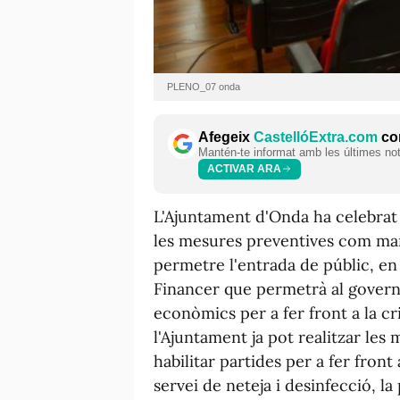
PLENO_07 onda
Afegeix
CastellóExtra.com
com
Mantén-te informat amb les últimes notí
ACTIVAR ARA
L'Ajuntament d'Onda ha celebrat 
les mesures preventives com mant
permetre l'entrada de públic, en
Financer que permetrà al govern m
econòmics per a fer front a la cr
l'Ajuntament ja pot realitzar les
habilitar partides per a fer front
servei de neteja i desinfecció, l